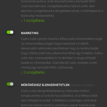
funkcióinak javítása. Ezek közé tartoznak a harmadik féltől
származó elemzési szolgáltatásokhoz tartozó sütik; ilyen
elemzési szolgáltatások a látogatóelemzések, a hőtérképek és a
OOOOPS!
közösségi médiaanalitika.
↓
1
szolgáltatás
Úgy látszik, a keresett oldal nem található!
MARKETING
Ezek a sütik nyomon követik a felhasználó online tevékenységét.
Az online tevékenységek megismerésével a hirdetők
relevánsabb reklámokat jeleníthetnek meg, és korlátozhatják,
hogy a felhasználó hány alkalommal láthat egy hirdetést. Ezek a
SZOTAR.NET APPLIKÁCIÓ
sütik más szervezetekkel és hirdetőkkel is megoszthatják
MICROSOFT OFFICE BŐVÍTMÉNY
ezeket az információkat. Ezek állandó sütik, amelyek szinte
BEÉPÜLŐ SZÓTÁRMODUL
mindig egy harmadik féltől származnak.
ONLINE NYELVVIZSGA
↓
2
szolgáltatás
MŰKÖDÉSHEZ ELENGEDHETETLEN
(mindig szükséges)
EGYÉNI FELHASZNÁLÓKNAK
Ezek a sütik elengedhetetlenek az oldalunkon történő
TANULÓKNAK
böngészéshez,a funkciók használatához, és a felhasználók
OKTATÁSI INTÉZMÉNYEKNEK
nem tilthatják le azokat. A feltétlenül szükséges sütik közé
VÁLLALATI MEGOLDÁSOK
tartoznak többek között a személyre szabott beállításokat