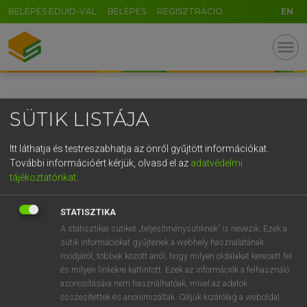
BELÉPÉS EDUID-VAL
BELÉPÉS
REGISZTRÁCIÓ
EN
GR
menu
5
6
7
8
9
ö
ü
ó
r
t
z
u
i
o
p
ő
ú
SÜTIK LISTÁJA
g
h
j
k
l
é
á
ű
Ω
v
b
n
m
,
.
-
AltGr
Itt láthatja és testreszabhatja az önről gyűjtött információkat.
További információért kérjük, olvasd el az
adatvédelmi
tájékoztatónkat
.
STATISZTIKA
A statisztikai sütiket „teljesítménysütiknek” is nevezik. Ezek a
sütik információkat gyűjtenek a webhely használatának
módjáról, többek között arról, hogy milyen oldalakat keresett fel
és milyen linkekre kattintott. Ezek az információk a felhasználó
azonosítására nem használhatóak, mivel az adatok
összesítettek és anonimizáltak. Céljuk kizárólag a weboldal