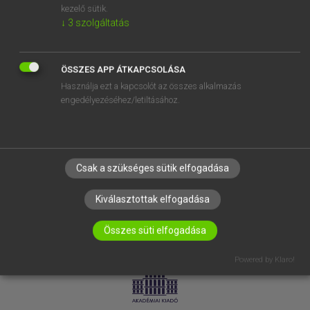
kezelő sütik.
↓
3
szolgáltatás
SÚGÓ
RÓLUNK
ELÉRHETŐSÉG
ÖSSZES APP ÁTKAPCSOLÁSA
Használja ezt a kapcsolót az összes alkalmazás
SÜTI BEÁLLÍTÁSOK
engedélyezéséhez/letiltásához.
IRATKOZZ FEL HÍRLEVELÜNKRE!
Csak a szükséges sütik elfogadása
Kiválasztottak elfogadása
Összes süti elfogadása
LICENCSZERZŐDÉS
ADATVÉDELEM
Powered by Klaro!