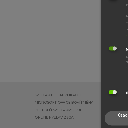
E
m
f
m
f
↓
M
E
f
s
↓
Ö
SZOTAR.NET APPLIKÁCIÓ
EGYÉNI FEL
H
MICROSOFT OFFICE BŐVÍTMÉNY
TANULÓKNA
BEÉPÜLŐ SZÓTÁRMODUL
OKTATÁSI I
Csak 
ONLINE NYELVVIZSGA
VÁLLALATI 