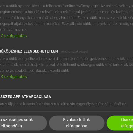
zek a sütik nyomon követik a felhasználó online tevékenységét. Az online tevékeny
egismerésével a hirdetők relevánsabb reklámokat jeleníthetnek meg, és korlátozhat
elhasználó hány alkalommal láthat egy hirdetést. Ezek a sütik más szervezetekkel és
OOOOPS!
egoszthatják ezeket az információkat. Ezek állandó sütik, amelyek szinte mindig 
éltől származnak.
2
szolgáltatás
Úgy látszik, a keresett oldal nem található!
ŰKÖDÉSHEZ ELENGEDHETETLEN
(mindig szükséges)
zek a sütik elengedhetetlenek az oldalunkon történő böngészéshez,a funkciók hasz
elhasználók nem tilthatják le azokat. A feltétlenül szükséges sütik közé tartoznak t
zemélyre szabott beállításokat kezelő sütik.
3
szolgáltatás
SSZES APP ÁTKAPCSOLÁSA
HASZNÁLÓKNAK
SÚGÓ
asználja ezt a kapcsolót az összes alkalmazás engedélyezéséhez/letiltásához.
K
RÓLUNK
NTÉZMÉNYEKNEK
ELÉRHETŐSÉG
a szükséges sütik
Kiválasztottak
Összes
MEGOLDÁSOK
SÜTI BEÁLLÍTÁSOK
elfogadása
elfogadása
elfog