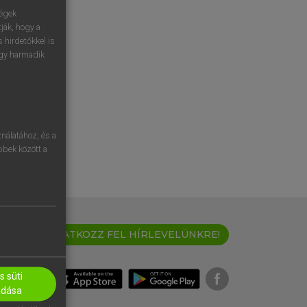
ségek
ják, hogy a
 hirdetőkkel is
egy harmadik
nálatához, és a
öbbek között a
IRATKOZZ FEL HÍRLEVELÜNKRE!
 süti
adása