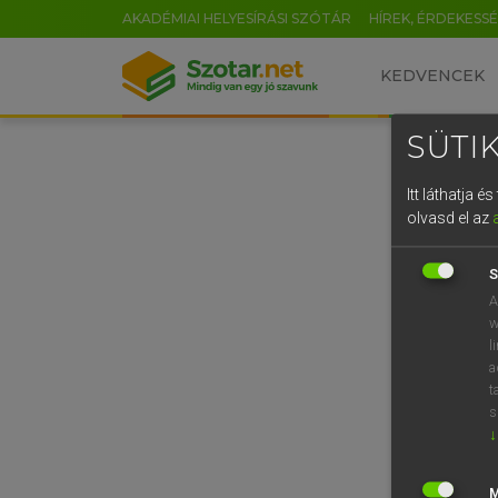
AKADÉMIAI HELYESÍRÁSI SZÓTÁR
HÍREK, ÉRDEKESS
KEDVENCEK
SÜTIK
Itt láthatja 
olvasd el az
S
A
w
l
a
t
s
↓