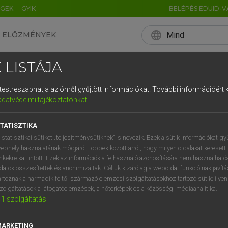
ÉGEK
GYIK
BELÉPÉS EDUID-V
language
Mind
ELŐZMÉNYEK
EN
HU
DE
CN
FR
ES
IT
NL
RU
 LISTÁJA
0
1
2
3
4
és testreszabhatja az önről gyűjtött információkat.
További információért k
q
w
e
adatvédelmi tájékoztatónkat
.
a
s
d
f
TATISZTIKA
í
y
x
c
 statisztikai sütiket „teljesítménysütiknek” is nevezik. Ezek a sütik információkat gy
ebhely használatának módjáról, többek között arról, hogy milyen oldalakat keresett 
inkekre kattintott. Ezek az információk a felhasználó azonosítására nem használható
datok összesítettek és anonimizáltak. Céljuk kizárólag a weboldal funkcióinak javít
artoznak a harmadik féltől származó elemzési szolgáltatásokhoz tartozó sütik; ilye
zolgáltatások a látogatóelemzések, a hőtérképek és a közösségi médiaanalitika.
1
szolgáltatás
MARKETING