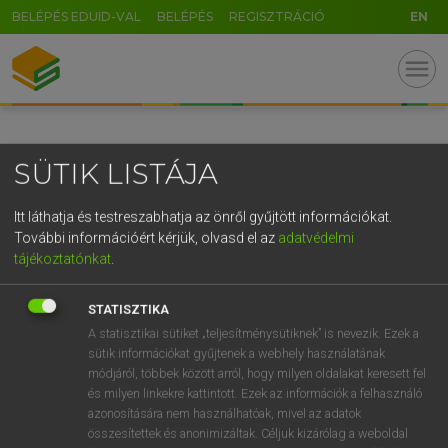
BELÉPÉS EDUID-VAL
BELÉPÉS
REGISZTRÁCIÓ
EN
GR
menu
5
6
7
8
9
ö
ü
ó
r
t
z
u
i
o
p
ő
ú
SÜTIK LISTÁJA
g
h
j
k
l
é
á
ű
Ω
v
b
n
m
,
.
-
AltGr
Itt láthatja és testreszabhatja az önről gyűjtött információkat.
További információért kérjük, olvasd el az
adatvédelmi
tájékoztatónkat
.
STATISZTIKA
A statisztikai sütiket „teljesítménysütiknek” is nevezik. Ezek a
sütik információkat gyűjtenek a webhely használatának
módjáról, többek között arról, hogy milyen oldalakat keresett fel
és milyen linkekre kattintott. Ezek az információk a felhasználó
azonosítására nem használhatóak, mivel az adatok
összesítettek és anonimizáltak. Céljuk kizárólag a weboldal