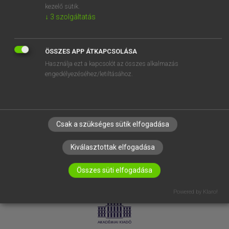
kezelő sütik.
↓
3
szolgáltatás
SÚGÓ
RÓLUNK
ELÉRHETŐSÉG
ÖSSZES APP ÁTKAPCSOLÁSA
Használja ezt a kapcsolót az összes alkalmazás
SÜTI BEÁLLÍTÁSOK
engedélyezéséhez/letiltásához.
IRATKOZZ FEL HÍRLEVELÜNKRE!
Csak a szükséges sütik elfogadása
Kiválasztottak elfogadása
Összes süti elfogadása
LICENCSZERZŐDÉS
ADATVÉDELEM
Powered by Klaro!