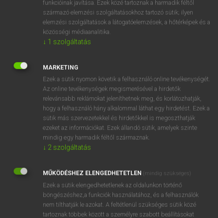
funkcióinak javítása. Ezek közé tartoznak a harmadik féltől
származó elemzési szolgáltatásokhoz tartozó sütik; ilyen
elemzési szolgáltatások a látogatóelemzések, a hőtérképek és a
OOOOPS!
közösségi médiaanalitika.
↓
1
szolgáltatás
Úgy látszik, a keresett oldal nem található!
MARKETING
Ezek a sütik nyomon követik a felhasználó online tevékenységét.
Az online tevékenységek megismerésével a hirdetők
relevánsabb reklámokat jeleníthetnek meg, és korlátozhatják,
hogy a felhasználó hány alkalommal láthat egy hirdetést. Ezek a
SZOTAR.NET APPLIKÁCIÓ
sütik más szervezetekkel és hirdetőkkel is megoszthatják
MICROSOFT OFFICE BŐVÍTMÉNY
ezeket az információkat. Ezek állandó sütik, amelyek szinte
BEÉPÜLŐ SZÓTÁRMODUL
mindig egy harmadik féltől származnak.
ONLINE NYELVVIZSGA
↓
2
szolgáltatás
MŰKÖDÉSHEZ ELENGEDHETETLEN
(mindig szükséges)
EGYÉNI FELHASZNÁLÓKNAK
Ezek a sütik elengedhetetlenek az oldalunkon történő
TANULÓKNAK
böngészéshez,a funkciók használatához, és a felhasználók
OKTATÁSI INTÉZMÉNYEKNEK
nem tilthatják le azokat. A feltétlenül szükséges sütik közé
VÁLLALATI MEGOLDÁSOK
tartoznak többek között a személyre szabott beállításokat