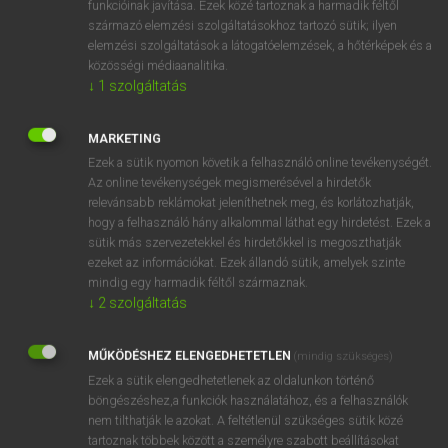
funkcióinak javítása. Ezek közé tartoznak a harmadik féltől
származó elemzési szolgáltatásokhoz tartozó sütik; ilyen
elemzési szolgáltatások a látogatóelemzések, a hőtérképek és a
OOOOPS!
közösségi médiaanalitika.
↓
1
szolgáltatás
Úgy látszik, a keresett oldal nem található!
MARKETING
Ezek a sütik nyomon követik a felhasználó online tevékenységét.
Az online tevékenységek megismerésével a hirdetők
relevánsabb reklámokat jeleníthetnek meg, és korlátozhatják,
hogy a felhasználó hány alkalommal láthat egy hirdetést. Ezek a
SZOTAR.NET APPLIKÁCIÓ
sütik más szervezetekkel és hirdetőkkel is megoszthatják
MICROSOFT OFFICE BŐVÍTMÉNY
ezeket az információkat. Ezek állandó sütik, amelyek szinte
BEÉPÜLŐ SZÓTÁRMODUL
mindig egy harmadik féltől származnak.
ONLINE NYELVVIZSGA
↓
2
szolgáltatás
MŰKÖDÉSHEZ ELENGEDHETETLEN
(mindig szükséges)
EGYÉNI FELHASZNÁLÓKNAK
Ezek a sütik elengedhetetlenek az oldalunkon történő
TANULÓKNAK
böngészéshez,a funkciók használatához, és a felhasználók
OKTATÁSI INTÉZMÉNYEKNEK
nem tilthatják le azokat. A feltétlenül szükséges sütik közé
VÁLLALATI MEGOLDÁSOK
tartoznak többek között a személyre szabott beállításokat