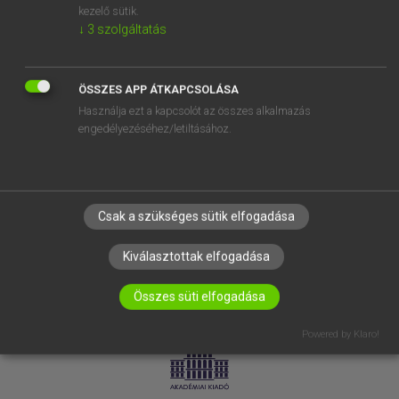
kezelő sütik.
↓
3
szolgáltatás
SÚGÓ
RÓLUNK
ELÉRHETŐSÉG
ÖSSZES APP ÁTKAPCSOLÁSA
Használja ezt a kapcsolót az összes alkalmazás
SÜTI BEÁLLÍTÁSOK
engedélyezéséhez/letiltásához.
IRATKOZZ FEL HÍRLEVELÜNKRE!
Csak a szükséges sütik elfogadása
Kiválasztottak elfogadása
Összes süti elfogadása
LICENCSZERZŐDÉS
ADATVÉDELEM
Powered by Klaro!