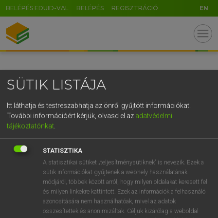
BELÉPÉS EDUID-VAL
BELÉPÉS
REGISZTRÁCIÓ
EN
GR
menu
5
6
7
8
9
ö
ü
ó
r
t
z
u
i
o
p
ő
ú
SÜTIK LISTÁJA
g
h
j
k
l
é
á
ű
Ω
v
b
n
m
,
.
-
AltGr
Itt láthatja és testreszabhatja az önről gyűjtött információkat.
További információért kérjük, olvasd el az
adatvédelmi
tájékoztatónkat
.
STATISZTIKA
A statisztikai sütiket „teljesítménysütiknek” is nevezik. Ezek a
sütik információkat gyűjtenek a webhely használatának
módjáról, többek között arról, hogy milyen oldalakat keresett fel
és milyen linkekre kattintott. Ezek az információk a felhasználó
azonosítására nem használhatóak, mivel az adatok
összesítettek és anonimizáltak. Céljuk kizárólag a weboldal