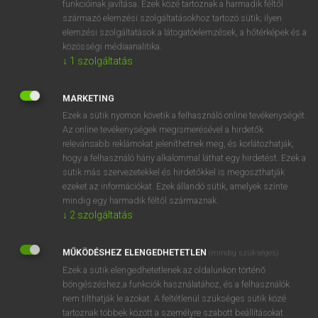
funkcióinak javítása. Ezek közé tartoznak a harmadik féltől
származó elemzési szolgáltatásokhoz tartozó sütik; ilyen
elemzési szolgáltatások a látogatóelemzések, a hőtérképek és a
OOOOPS!
közösségi médiaanalitika.
↓
1
szolgáltatás
Úgy látszik, a keresett oldal nem található!
MARKETING
Ezek a sütik nyomon követik a felhasználó online tevékenységét.
Az online tevékenységek megismerésével a hirdetők
relevánsabb reklámokat jeleníthetnek meg, és korlátozhatják,
hogy a felhasználó hány alkalommal láthat egy hirdetést. Ezek a
SZOTAR.NET APPLIKÁCIÓ
sütik más szervezetekkel és hirdetőkkel is megoszthatják
MICROSOFT OFFICE BŐVÍTMÉNY
ezeket az információkat. Ezek állandó sütik, amelyek szinte
BEÉPÜLŐ SZÓTÁRMODUL
mindig egy harmadik féltől származnak.
ONLINE NYELVVIZSGA
↓
2
szolgáltatás
MŰKÖDÉSHEZ ELENGEDHETETLEN
(mindig szükséges)
EGYÉNI FELHASZNÁLÓKNAK
Ezek a sütik elengedhetetlenek az oldalunkon történő
TANULÓKNAK
böngészéshez,a funkciók használatához, és a felhasználók
OKTATÁSI INTÉZMÉNYEKNEK
nem tilthatják le azokat. A feltétlenül szükséges sütik közé
VÁLLALATI MEGOLDÁSOK
tartoznak többek között a személyre szabott beállításokat