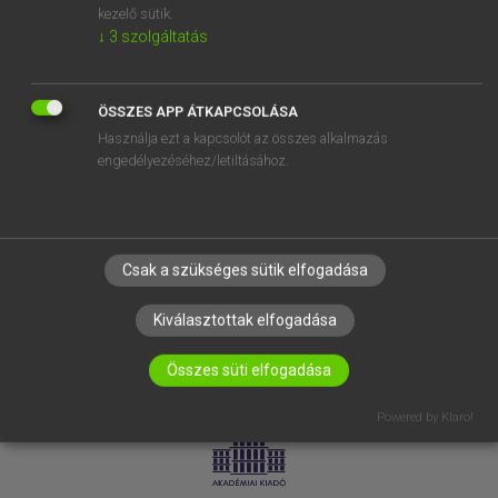
kezelő sütik.
↓
3
szolgáltatás
SÚGÓ
RÓLUNK
ELÉRHETŐSÉG
ÖSSZES APP ÁTKAPCSOLÁSA
Használja ezt a kapcsolót az összes alkalmazás
SÜTI BEÁLLÍTÁSOK
engedélyezéséhez/letiltásához.
IRATKOZZ FEL HÍRLEVELÜNKRE!
Csak a szükséges sütik elfogadása
Kiválasztottak elfogadása
Összes süti elfogadása
LICENCSZERZŐDÉS
ADATVÉDELEM
Powered by Klaro!