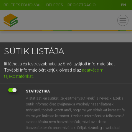
BELÉPÉS EDUID-VAL
BELÉPÉS
REGISZTRÁCIÓ
EN
GR
menu
5
6
7
8
9
ö
ü
ó
r
t
z
u
i
o
p
ő
ú
SÜTIK LISTÁJA
g
h
j
k
l
é
á
ű
Ω
v
b
n
m
,
.
-
AltGr
Itt láthatja és testreszabhatja az önről gyűjtött információkat.
További információért kérjük, olvasd el az
adatvédelmi
tájékoztatónkat
.
STATISZTIKA
A statisztikai sütiket „teljesítménysütiknek” is nevezik. Ezek a
sütik információkat gyűjtenek a webhely használatának
módjáról, többek között arról, hogy milyen oldalakat keresett fel
és milyen linkekre kattintott. Ezek az információk a felhasználó
azonosítására nem használhatóak, mivel az adatok
összesítettek és anonimizáltak. Céljuk kizárólag a weboldal