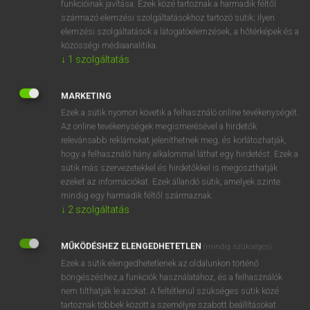
funkcióinak javítása. Ezek közé tartoznak a harmadik féltől
származó elemzési szolgáltatásokhoz tartozó sütik; ilyen
elemzési szolgáltatások a látogatóelemzések, a hőtérképek és a
OOOOPS!
közösségi médiaanalitika.
↓
1
szolgáltatás
Úgy látszik, a keresett oldal nem található!
MARKETING
Ezek a sütik nyomon követik a felhasználó online tevékenységét.
Az online tevékenységek megismerésével a hirdetők
relevánsabb reklámokat jeleníthetnek meg, és korlátozhatják,
hogy a felhasználó hány alkalommal láthat egy hirdetést. Ezek a
SZOTAR.NET APPLIKÁCIÓ
sütik más szervezetekkel és hirdetőkkel is megoszthatják
MICROSOFT OFFICE BŐVÍTMÉNY
ezeket az információkat. Ezek állandó sütik, amelyek szinte
BEÉPÜLŐ SZÓTÁRMODUL
mindig egy harmadik féltől származnak.
ONLINE NYELVVIZSGA
↓
2
szolgáltatás
MŰKÖDÉSHEZ ELENGEDHETETLEN
(mindig szükséges)
EGYÉNI FELHASZNÁLÓKNAK
Ezek a sütik elengedhetetlenek az oldalunkon történő
TANULÓKNAK
böngészéshez,a funkciók használatához, és a felhasználók
OKTATÁSI INTÉZMÉNYEKNEK
nem tilthatják le azokat. A feltétlenül szükséges sütik közé
VÁLLALATI MEGOLDÁSOK
tartoznak többek között a személyre szabott beállításokat