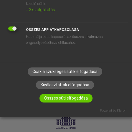
kezelő sütik.
↓
3
szolgáltatás
SÚGÓ
RÓLUNK
ELÉRHETŐSÉG
ÖSSZES APP ÁTKAPCSOLÁSA
Használja ezt a kapcsolót az összes alkalmazás
SÜTI BEÁLLÍTÁSOK
engedélyezéséhez/letiltásához.
IRATKOZZ FEL HÍRLEVELÜNKRE!
Csak a szükséges sütik elfogadása
Kiválasztottak elfogadása
Összes süti elfogadása
LICENCSZERZŐDÉS
ADATVÉDELEM
Powered by Klaro!