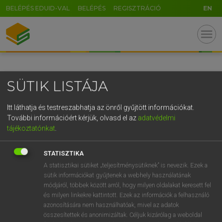
BELÉPÉS EDUID-VAL
BELÉPÉS
REGISZTRÁCIÓ
EN
GR
menu
5
6
7
8
9
ö
ü
ó
r
t
z
u
i
o
p
ő
ú
SÜTIK LISTÁJA
g
h
j
k
l
é
á
ű
Ω
v
b
n
m
,
.
-
AltGr
Itt láthatja és testreszabhatja az önről gyűjtött információkat.
További információért kérjük, olvasd el az
adatvédelmi
tájékoztatónkat
.
STATISZTIKA
A statisztikai sütiket „teljesítménysütiknek” is nevezik. Ezek a
sütik információkat gyűjtenek a webhely használatának
módjáról, többek között arról, hogy milyen oldalakat keresett fel
és milyen linkekre kattintott. Ezek az információk a felhasználó
azonosítására nem használhatóak, mivel az adatok
összesítettek és anonimizáltak. Céljuk kizárólag a weboldal