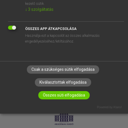
kezelő sütik.
↓
3
szolgáltatás
SÚGÓ
RÓLUNK
ELÉRHETŐSÉG
ÖSSZES APP ÁTKAPCSOLÁSA
Használja ezt a kapcsolót az összes alkalmazás
SÜTI BEÁLLÍTÁSOK
engedélyezéséhez/letiltásához.
IRATKOZZ FEL HÍRLEVELÜNKRE!
Csak a szükséges sütik elfogadása
Kiválasztottak elfogadása
Összes süti elfogadása
LICENCSZERZŐDÉS
ADATVÉDELEM
Powered by Klaro!