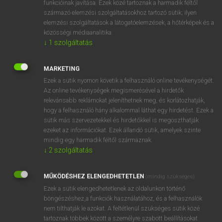
funkcióinak javítása. Ezek közé tartoznak a harmadik féltől
származó elemzési szolgáltatásokhoz tartozó sütik; ilyen
elemzési szolgáltatások a látogatóelemzések, a hőtérképek és a
OOOOPS!
közösségi médiaanalitika.
↓
1
szolgáltatás
Úgy látszik, a keresett oldal nem található!
MARKETING
Ezek a sütik nyomon követik a felhasználó online tevékenységét.
Az online tevékenységek megismerésével a hirdetők
relevánsabb reklámokat jeleníthetnek meg, és korlátozhatják,
hogy a felhasználó hány alkalommal láthat egy hirdetést. Ezek a
SZOTAR.NET APPLIKÁCIÓ
sütik más szervezetekkel és hirdetőkkel is megoszthatják
MICROSOFT OFFICE BŐVÍTMÉNY
ezeket az információkat. Ezek állandó sütik, amelyek szinte
BEÉPÜLŐ SZÓTÁRMODUL
mindig egy harmadik féltől származnak.
ONLINE NYELVVIZSGA
↓
2
szolgáltatás
MŰKÖDÉSHEZ ELENGEDHETETLEN
(mindig szükséges)
EGYÉNI FELHASZNÁLÓKNAK
Ezek a sütik elengedhetetlenek az oldalunkon történő
TANULÓKNAK
böngészéshez,a funkciók használatához, és a felhasználók
OKTATÁSI INTÉZMÉNYEKNEK
nem tilthatják le azokat. A feltétlenül szükséges sütik közé
VÁLLALATI MEGOLDÁSOK
tartoznak többek között a személyre szabott beállításokat