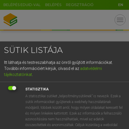
BELÉPÉS EDUID-VAL
BELÉPÉS
REGISZTRÁCIÓ
EN
GR
menu
5
6
7
8
9
ö
ü
ó
r
t
z
u
i
o
p
ő
ú
SÜTIK LISTÁJA
g
h
j
k
l
é
á
ű
Ω
v
b
n
m
,
.
-
AltGr
Itt láthatja és testreszabhatja az önről gyűjtött információkat.
További információért kérjük, olvasd el az
adatvédelmi
tájékoztatónkat
.
STATISZTIKA
A statisztikai sütiket „teljesítménysütiknek” is nevezik. Ezek a
sütik információkat gyűjtenek a webhely használatának
módjáról, többek között arról, hogy milyen oldalakat keresett fel
és milyen linkekre kattintott. Ezek az információk a felhasználó
azonosítására nem használhatóak, mivel az adatok
összesítettek és anonimizáltak. Céljuk kizárólag a weboldal