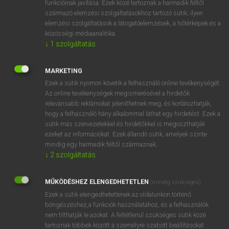
funkcióinak javítása. Ezek közé tartoznak a harmadik féltől
származó elemzési szolgáltatásokhoz tartozó sütik; ilyen
elemzési szolgáltatások a látogatóelemzések, a hőtérképek és a
OOOOPS!
közösségi médiaanalitika.
↓
1
szolgáltatás
Úgy látszik, a keresett oldal nem található!
MARKETING
Ezek a sütik nyomon követik a felhasználó online tevékenységét.
Az online tevékenységek megismerésével a hirdetők
relevánsabb reklámokat jeleníthetnek meg, és korlátozhatják,
hogy a felhasználó hány alkalommal láthat egy hirdetést. Ezek a
SZOTAR.NET APPLIKÁCIÓ
sütik más szervezetekkel és hirdetőkkel is megoszthatják
MICROSOFT OFFICE BŐVÍTMÉNY
ezeket az információkat. Ezek állandó sütik, amelyek szinte
BEÉPÜLŐ SZÓTÁRMODUL
mindig egy harmadik féltől származnak.
ONLINE NYELVVIZSGA
↓
2
szolgáltatás
MŰKÖDÉSHEZ ELENGEDHETETLEN
(mindig szükséges)
EGYÉNI FELHASZNÁLÓKNAK
Ezek a sütik elengedhetetlenek az oldalunkon történő
TANULÓKNAK
böngészéshez,a funkciók használatához, és a felhasználók
OKTATÁSI INTÉZMÉNYEKNEK
nem tilthatják le azokat. A feltétlenül szükséges sütik közé
VÁLLALATI MEGOLDÁSOK
tartoznak többek között a személyre szabott beállításokat