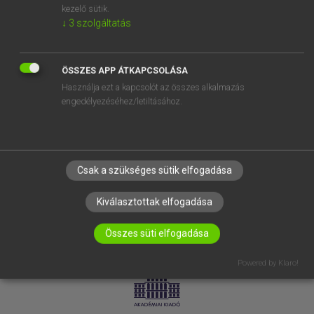
kezelő sütik.
↓
3
szolgáltatás
SÚGÓ
RÓLUNK
ELÉRHETŐSÉG
ÖSSZES APP ÁTKAPCSOLÁSA
Használja ezt a kapcsolót az összes alkalmazás
SÜTI BEÁLLÍTÁSOK
engedélyezéséhez/letiltásához.
IRATKOZZ FEL HÍRLEVELÜNKRE!
Csak a szükséges sütik elfogadása
Kiválasztottak elfogadása
Összes süti elfogadása
LICENCSZERZŐDÉS
ADATVÉDELEM
Powered by Klaro!