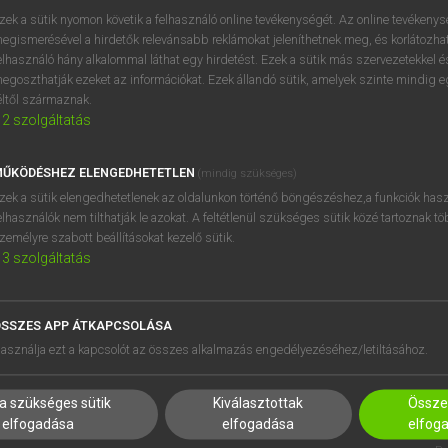
zek a sütik nyomon követik a felhasználó online tevékenységét. Az online tevékeny
egismerésével a hirdetők relevánsabb reklámokat jeleníthetnek meg, és korlátozhat
elhasználó hány alkalommal láthat egy hirdetést. Ezek a sütik más szervezetekkel és
OOOOPS!
egoszthatják ezeket az információkat. Ezek állandó sütik, amelyek szinte mindig 
éltől származnak.
2
szolgáltatás
Úgy látszik, a keresett oldal nem található!
ŰKÖDÉSHEZ ELENGEDHETETLEN
(mindig szükséges)
zek a sütik elengedhetetlenek az oldalunkon történő böngészéshez,a funkciók hasz
elhasználók nem tilthatják le azokat. A feltétlenül szükséges sütik közé tartoznak t
zemélyre szabott beállításokat kezelő sütik.
3
szolgáltatás
SSZES APP ÁTKAPCSOLÁSA
HASZNÁLÓKNAK
SÚGÓ
asználja ezt a kapcsolót az összes alkalmazás engedélyezéséhez/letiltásához.
K
RÓLUNK
NTÉZMÉNYEKNEK
ELÉRHETŐSÉG
a szükséges sütik
Kiválasztottak
Összes
MEGOLDÁSOK
SÜTI BEÁLLÍTÁSOK
elfogadása
elfogadása
elfog