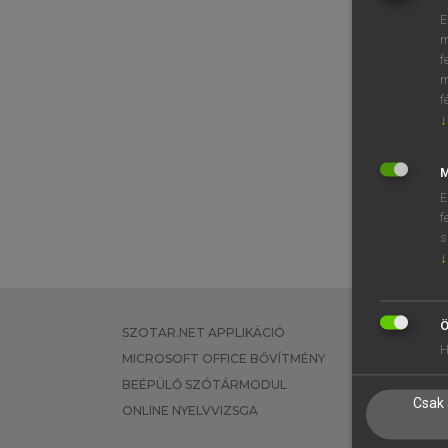
E
m
f
m
f
↓
M
E
f
s
↓
Ö
SZOTAR.NET APPLIKÁCIÓ
EGYÉNI FEL
H
MICROSOFT OFFICE BŐVÍTMÉNY
TANULÓKNA
BEÉPÜLŐ SZÓTÁRMODUL
OKTATÁSI I
Csak 
ONLINE NYELVVIZSGA
VÁLLALATI 