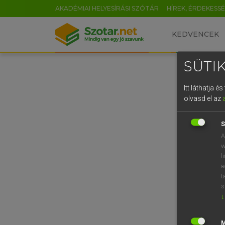
AKADÉMIAI HELYESÍRÁSI SZÓTÁR
HÍREK, ÉRDEKESS
KEDVENCEK
SÜTIK
Itt láthatja 
olvasd el az
S
A
w
l
a
t
s
↓