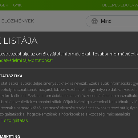
ÉGEK
GYIK
BELÉPÉS EDUID-V
language
Mind
ELŐZMÉNYEK
EN
HU
DE
CN
FR
ES
IT
NL
RU
 LISTÁJA
0
1
2
3
4
és testreszabhatja az önről gyűjtött információkat.
További információért k
q
w
e
adatvédelmi tájékoztatónkat
.
a
s
d
f
TATISZTIKA
í
y
x
c
 statisztikai sütiket „teljesítménysütiknek” is nevezik. Ezek a sütik információkat gy
ebhely használatának módjáról, többek között arról, hogy milyen oldalakat keresett 
inkekre kattintott. Ezek az információk a felhasználó azonosítására nem használható
datok összesítettek és anonimizáltak. Céljuk kizárólag a weboldal funkcióinak javít
artoznak a harmadik féltől származó elemzési szolgáltatásokhoz tartozó sütik; ilye
zolgáltatások a látogatóelemzések, a hőtérképek és a közösségi médiaanalitika.
1
szolgáltatás
MARKETING