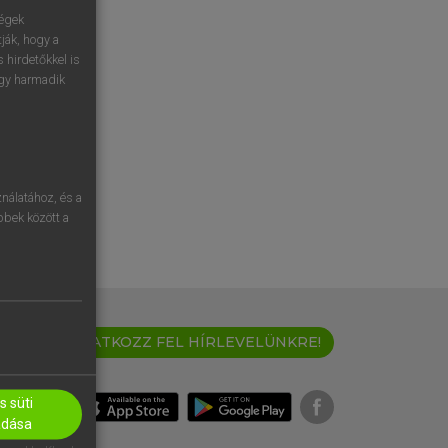
ségek
ják, hogy a
 hirdetőkkel is
egy harmadik
nálatához, és a
öbbek között a
IRATKOZZ FEL HÍRLEVELÜNKRE!
 süti
adása