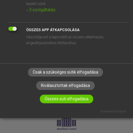
kezelő sütik.
↓
3
szolgáltatás
SÚGÓ
RÓLUNK
ELÉRHETŐSÉG
ÖSSZES APP ÁTKAPCSOLÁSA
Használja ezt a kapcsolót az összes alkalmazás
SÜTI BEÁLLÍTÁSOK
engedélyezéséhez/letiltásához.
IRATKOZZ FEL HÍRLEVELÜNKRE!
Csak a szükséges sütik elfogadása
Kiválasztottak elfogadása
Összes süti elfogadása
LICENCSZERZŐDÉS
ADATVÉDELEM
Powered by Klaro!