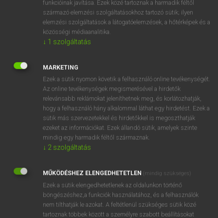
funkcióinak javítása. Ezek közé tartoznak a harmadik féltől
származó elemzési szolgáltatásokhoz tartozó sütik; ilyen
elemzési szolgáltatások a látogatóelemzések, a hőtérképek és a
OOOOPS!
közösségi médiaanalitika.
↓
1
szolgáltatás
Úgy látszik, a keresett oldal nem található!
MARKETING
Ezek a sütik nyomon követik a felhasználó online tevékenységét.
Az online tevékenységek megismerésével a hirdetők
relevánsabb reklámokat jeleníthetnek meg, és korlátozhatják,
hogy a felhasználó hány alkalommal láthat egy hirdetést. Ezek a
SZOTAR.NET APPLIKÁCIÓ
sütik más szervezetekkel és hirdetőkkel is megoszthatják
MICROSOFT OFFICE BŐVÍTMÉNY
ezeket az információkat. Ezek állandó sütik, amelyek szinte
BEÉPÜLŐ SZÓTÁRMODUL
mindig egy harmadik féltől származnak.
ONLINE NYELVVIZSGA
↓
2
szolgáltatás
MŰKÖDÉSHEZ ELENGEDHETETLEN
(mindig szükséges)
EGYÉNI FELHASZNÁLÓKNAK
Ezek a sütik elengedhetetlenek az oldalunkon történő
TANULÓKNAK
böngészéshez,a funkciók használatához, és a felhasználók
OKTATÁSI INTÉZMÉNYEKNEK
nem tilthatják le azokat. A feltétlenül szükséges sütik közé
VÁLLALATI MEGOLDÁSOK
tartoznak többek között a személyre szabott beállításokat