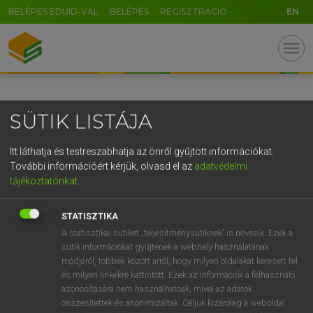
BELÉPÉS EDUID-VAL
BELÉPÉS
REGISZTRÁCIÓ
EN
GR
menu
5
6
7
8
9
ö
ü
ó
r
t
z
u
i
o
p
ő
ú
SÜTIK LISTÁJA
g
h
j
k
l
é
á
ű
Ω
v
b
n
m
,
.
-
AltGr
Itt láthatja és testreszabhatja az önről gyűjtött információkat.
További információért kérjük, olvasd el az
adatvédelmi
tájékoztatónkat
.
STATISZTIKA
A statisztikai sütiket „teljesítménysütiknek” is nevezik. Ezek a
sütik információkat gyűjtenek a webhely használatának
módjáról, többek között arról, hogy milyen oldalakat keresett fel
és milyen linkekre kattintott. Ezek az információk a felhasználó
azonosítására nem használhatóak, mivel az adatok
összesítettek és anonimizáltak. Céljuk kizárólag a weboldal