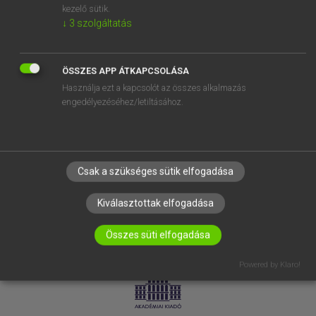
kezelő sütik.
↓
3
szolgáltatás
SÚGÓ
RÓLUNK
ELÉRHETŐSÉG
ÖSSZES APP ÁTKAPCSOLÁSA
Használja ezt a kapcsolót az összes alkalmazás
SÜTI BEÁLLÍTÁSOK
engedélyezéséhez/letiltásához.
IRATKOZZ FEL HÍRLEVELÜNKRE!
Csak a szükséges sütik elfogadása
Kiválasztottak elfogadása
Összes süti elfogadása
LICENCSZERZŐDÉS
ADATVÉDELEM
Powered by Klaro!