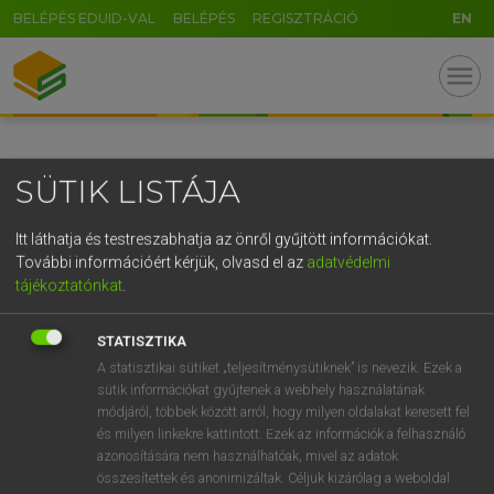
BELÉPÉS EDUID-VAL
BELÉPÉS
REGISZTRÁCIÓ
EN
GR
menu
5
6
7
8
9
ö
ü
ó
r
t
z
u
i
o
p
ő
ú
SÜTIK LISTÁJA
g
h
j
k
l
é
á
ű
Ω
v
b
n
m
,
.
-
AltGr
Itt láthatja és testreszabhatja az önről gyűjtött információkat.
További információért kérjük, olvasd el az
adatvédelmi
tájékoztatónkat
.
STATISZTIKA
A statisztikai sütiket „teljesítménysütiknek” is nevezik. Ezek a
sütik információkat gyűjtenek a webhely használatának
módjáról, többek között arról, hogy milyen oldalakat keresett fel
és milyen linkekre kattintott. Ezek az információk a felhasználó
azonosítására nem használhatóak, mivel az adatok
összesítettek és anonimizáltak. Céljuk kizárólag a weboldal