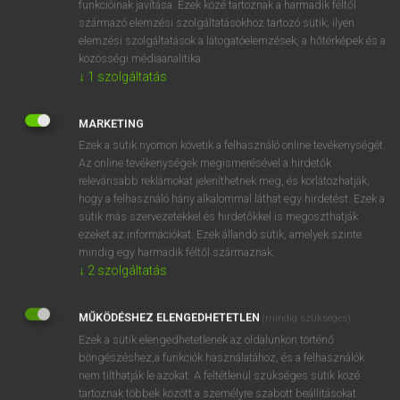
funkcióinak javítása. Ezek közé tartoznak a harmadik féltől
származó elemzési szolgáltatásokhoz tartozó sütik; ilyen
elemzési szolgáltatások a látogatóelemzések, a hőtérképek és a
OOOOPS!
közösségi médiaanalitika.
↓
1
szolgáltatás
Úgy látszik, a keresett oldal nem található!
MARKETING
Ezek a sütik nyomon követik a felhasználó online tevékenységét.
Az online tevékenységek megismerésével a hirdetők
relevánsabb reklámokat jeleníthetnek meg, és korlátozhatják,
hogy a felhasználó hány alkalommal láthat egy hirdetést. Ezek a
SZOTAR.NET APPLIKÁCIÓ
sütik más szervezetekkel és hirdetőkkel is megoszthatják
MICROSOFT OFFICE BŐVÍTMÉNY
ezeket az információkat. Ezek állandó sütik, amelyek szinte
BEÉPÜLŐ SZÓTÁRMODUL
mindig egy harmadik féltől származnak.
ONLINE NYELVVIZSGA
↓
2
szolgáltatás
MŰKÖDÉSHEZ ELENGEDHETETLEN
(mindig szükséges)
EGYÉNI FELHASZNÁLÓKNAK
Ezek a sütik elengedhetetlenek az oldalunkon történő
TANULÓKNAK
böngészéshez,a funkciók használatához, és a felhasználók
OKTATÁSI INTÉZMÉNYEKNEK
nem tilthatják le azokat. A feltétlenül szükséges sütik közé
VÁLLALATI MEGOLDÁSOK
tartoznak többek között a személyre szabott beállításokat