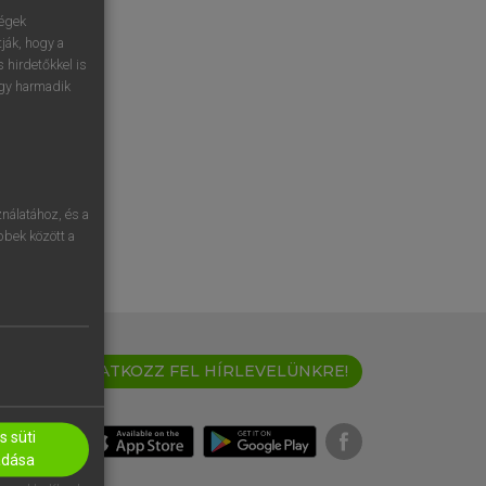
ségek
ják, hogy a
 hirdetőkkel is
egy harmadik
nálatához, és a
öbbek között a
IRATKOZZ FEL HÍRLEVELÜNKRE!
 süti
adása