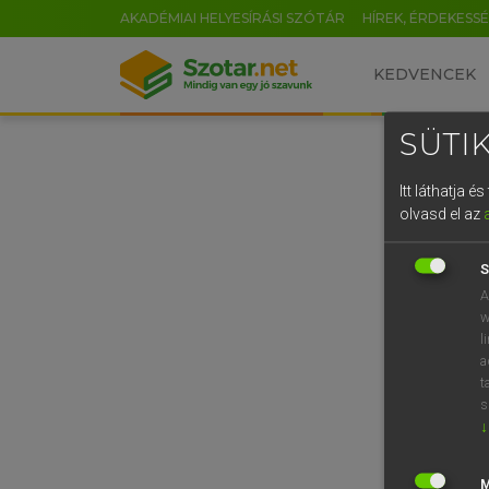
AKADÉMIAI HELYESÍRÁSI SZÓTÁR
HÍREK, ÉRDEKESS
KEDVENCEK
SÜTIK
Itt láthatja 
olvasd el az
S
A
w
l
a
t
s
↓