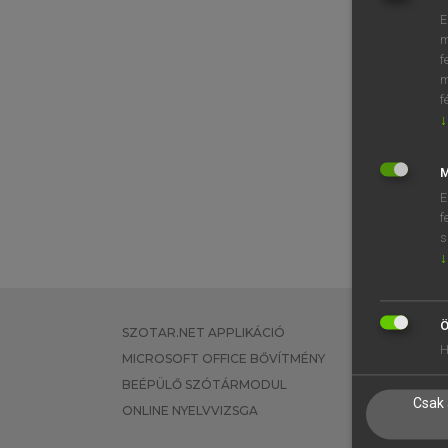
E
m
f
m
f
↓
M
E
f
s
↓
Ö
SZOTAR.NET APPLIKÁCIÓ
EGYÉNI FEL
H
MICROSOFT OFFICE BŐVÍTMÉNY
TANULÓKNA
BEÉPÜLŐ SZÓTÁRMODUL
OKTATÁSI I
Csak 
ONLINE NYELVVIZSGA
VÁLLALATI 