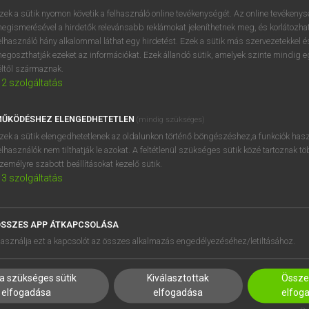
zek a sütik nyomon követik a felhasználó online tevékenységét. Az online tevékeny
egismerésével a hirdetők relevánsabb reklámokat jeleníthetnek meg, és korlátozhat
elhasználó hány alkalommal láthat egy hirdetést. Ezek a sütik más szervezetekkel és
OOOOPS!
egoszthatják ezeket az információkat. Ezek állandó sütik, amelyek szinte mindig 
éltől származnak.
2
szolgáltatás
Úgy látszik, a keresett oldal nem található!
ŰKÖDÉSHEZ ELENGEDHETETLEN
(mindig szükséges)
zek a sütik elengedhetetlenek az oldalunkon történő böngészéshez,a funkciók hasz
elhasználók nem tilthatják le azokat. A feltétlenül szükséges sütik közé tartoznak t
zemélyre szabott beállításokat kezelő sütik.
3
szolgáltatás
SSZES APP ÁTKAPCSOLÁSA
HASZNÁLÓKNAK
SÚGÓ
asználja ezt a kapcsolót az összes alkalmazás engedélyezéséhez/letiltásához.
K
RÓLUNK
NTÉZMÉNYEKNEK
ELÉRHETŐSÉG
a szükséges sütik
Kiválasztottak
Összes
MEGOLDÁSOK
SÜTI BEÁLLÍTÁSOK
elfogadása
elfogadása
elfog