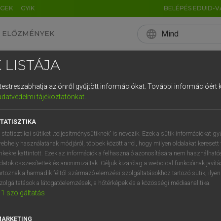
ÉGEK
GYIK
BELÉPÉS EDUID-V
language
Mind
ELŐZMÉNYEK
EN
HU
DE
CN
FR
ES
IT
NL
RU
 LISTÁJA
0
1
2
3
4
és testreszabhatja az önről gyűjtött információkat.
További információért k
q
w
e
adatvédelmi tájékoztatónkat
.
a
s
d
f
TATISZTIKA
í
y
x
c
 statisztikai sütiket „teljesítménysütiknek” is nevezik. Ezek a sütik információkat gy
ebhely használatának módjáról, többek között arról, hogy milyen oldalakat keresett 
inkekre kattintott. Ezek az információk a felhasználó azonosítására nem használható
datok összesítettek és anonimizáltak. Céljuk kizárólag a weboldal funkcióinak javít
artoznak a harmadik féltől származó elemzési szolgáltatásokhoz tartozó sütik; ilye
zolgáltatások a látogatóelemzések, a hőtérképek és a közösségi médiaanalitika.
1
szolgáltatás
MARKETING