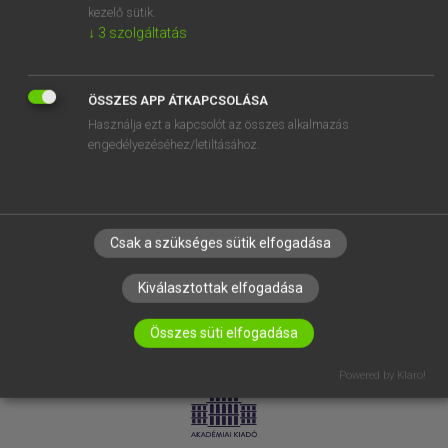
kezelő sütik.
↓
3
szolgáltatás
SÚGÓ
RÓLUNK
ELÉRHETŐSÉG
ÖSSZES APP ÁTKAPCSOLÁSA
Használja ezt a kapcsolót az összes alkalmazás
SÜTI BEÁLLÍTÁSOK
engedélyezéséhez/letiltásához.
IRATKOZZ FEL HÍRLEVELÜNKRE!
Csak a szükséges sütik elfogadása
Kiválasztottak elfogadása
Összes süti elfogadása
LICENCSZERZŐDÉS
ADATVÉDELEM
Powered by Klaro!