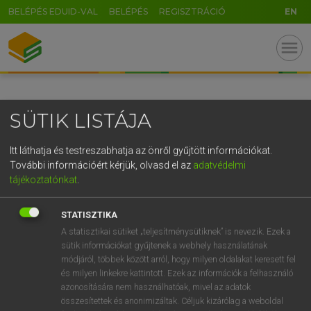
BELÉPÉS EDUID-VAL
BELÉPÉS
REGISZTRÁCIÓ
EN
GR
menu
5
6
7
8
9
ö
ü
ó
r
t
z
u
i
o
p
ő
ú
SÜTIK LISTÁJA
g
h
j
k
l
é
á
ű
Ω
v
b
n
m
,
.
-
AltGr
Itt láthatja és testreszabhatja az önről gyűjtött információkat.
További információért kérjük, olvasd el az
adatvédelmi
tájékoztatónkat
.
STATISZTIKA
A statisztikai sütiket „teljesítménysütiknek” is nevezik. Ezek a
sütik információkat gyűjtenek a webhely használatának
módjáról, többek között arról, hogy milyen oldalakat keresett fel
és milyen linkekre kattintott. Ezek az információk a felhasználó
azonosítására nem használhatóak, mivel az adatok
összesítettek és anonimizáltak. Céljuk kizárólag a weboldal