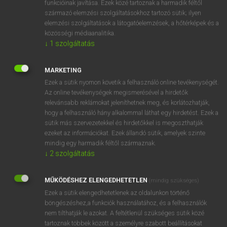
funkcióinak javítása. Ezek közé tartoznak a harmadik féltől
származó elemzési szolgáltatásokhoz tartozó sütik; ilyen
elemzési szolgáltatások a látogatóelemzések, a hőtérképek és a
OOOOPS!
közösségi médiaanalitika.
↓
1
szolgáltatás
Úgy látszik, a keresett oldal nem található!
MARKETING
Ezek a sütik nyomon követik a felhasználó online tevékenységét.
Az online tevékenységek megismerésével a hirdetők
relevánsabb reklámokat jeleníthetnek meg, és korlátozhatják,
hogy a felhasználó hány alkalommal láthat egy hirdetést. Ezek a
SZOTAR.NET APPLIKÁCIÓ
sütik más szervezetekkel és hirdetőkkel is megoszthatják
MICROSOFT OFFICE BŐVÍTMÉNY
ezeket az információkat. Ezek állandó sütik, amelyek szinte
BEÉPÜLŐ SZÓTÁRMODUL
mindig egy harmadik féltől származnak.
ONLINE NYELVVIZSGA
↓
2
szolgáltatás
MŰKÖDÉSHEZ ELENGEDHETETLEN
(mindig szükséges)
EGYÉNI FELHASZNÁLÓKNAK
Ezek a sütik elengedhetetlenek az oldalunkon történő
TANULÓKNAK
böngészéshez,a funkciók használatához, és a felhasználók
OKTATÁSI INTÉZMÉNYEKNEK
nem tilthatják le azokat. A feltétlenül szükséges sütik közé
VÁLLALATI MEGOLDÁSOK
tartoznak többek között a személyre szabott beállításokat