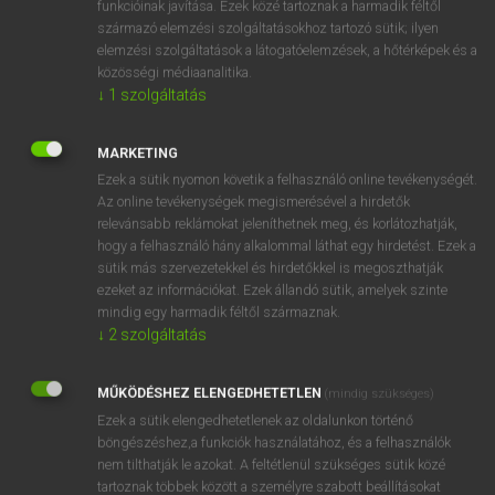
funkcióinak javítása. Ezek közé tartoznak a harmadik féltől
származó elemzési szolgáltatásokhoz tartozó sütik; ilyen
elemzési szolgáltatások a látogatóelemzések, a hőtérképek és a
OOOOPS!
közösségi médiaanalitika.
↓
1
szolgáltatás
Úgy látszik, a keresett oldal nem található!
MARKETING
Ezek a sütik nyomon követik a felhasználó online tevékenységét.
Az online tevékenységek megismerésével a hirdetők
relevánsabb reklámokat jeleníthetnek meg, és korlátozhatják,
hogy a felhasználó hány alkalommal láthat egy hirdetést. Ezek a
SZOTAR.NET APPLIKÁCIÓ
sütik más szervezetekkel és hirdetőkkel is megoszthatják
MICROSOFT OFFICE BŐVÍTMÉNY
ezeket az információkat. Ezek állandó sütik, amelyek szinte
BEÉPÜLŐ SZÓTÁRMODUL
mindig egy harmadik féltől származnak.
ONLINE NYELVVIZSGA
↓
2
szolgáltatás
MŰKÖDÉSHEZ ELENGEDHETETLEN
(mindig szükséges)
EGYÉNI FELHASZNÁLÓKNAK
Ezek a sütik elengedhetetlenek az oldalunkon történő
TANULÓKNAK
böngészéshez,a funkciók használatához, és a felhasználók
OKTATÁSI INTÉZMÉNYEKNEK
nem tilthatják le azokat. A feltétlenül szükséges sütik közé
VÁLLALATI MEGOLDÁSOK
tartoznak többek között a személyre szabott beállításokat