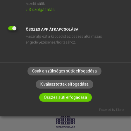
kezelő sütik.
↓
3
szolgáltatás
SÚGÓ
RÓLUNK
ELÉRHETŐSÉG
ÖSSZES APP ÁTKAPCSOLÁSA
Használja ezt a kapcsolót az összes alkalmazás
SÜTI BEÁLLÍTÁSOK
engedélyezéséhez/letiltásához.
IRATKOZZ FEL HÍRLEVELÜNKRE!
Csak a szükséges sütik elfogadása
Kiválasztottak elfogadása
Összes süti elfogadása
LICENCSZERZŐDÉS
ADATVÉDELEM
Powered by Klaro!