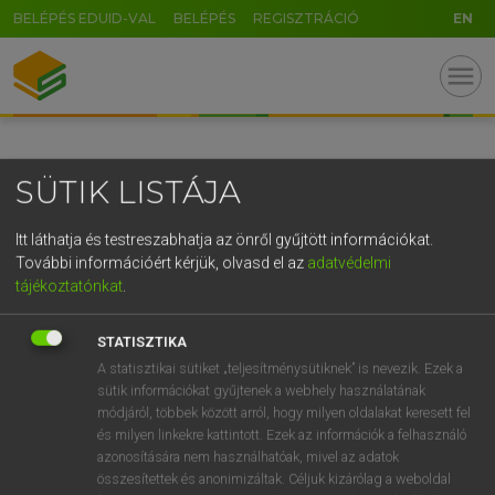
BELÉPÉS EDUID-VAL
BELÉPÉS
REGISZTRÁCIÓ
EN
GR
menu
5
6
7
8
9
ö
ü
ó
r
t
z
u
i
o
p
ő
ú
SÜTIK LISTÁJA
g
h
j
k
l
é
á
ű
Ω
v
b
n
m
,
.
-
AltGr
Itt láthatja és testreszabhatja az önről gyűjtött információkat.
További információért kérjük, olvasd el az
adatvédelmi
tájékoztatónkat
.
STATISZTIKA
A statisztikai sütiket „teljesítménysütiknek” is nevezik. Ezek a
sütik információkat gyűjtenek a webhely használatának
módjáról, többek között arról, hogy milyen oldalakat keresett fel
és milyen linkekre kattintott. Ezek az információk a felhasználó
azonosítására nem használhatóak, mivel az adatok
összesítettek és anonimizáltak. Céljuk kizárólag a weboldal