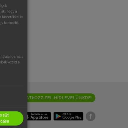
ségek
ják, hogy a
 hirdetőkkel is
egy harmadik
nálatához, és a
öbbek között a
IRATKOZZ FEL HÍRLEVELÜNKRE!
 süti
adása