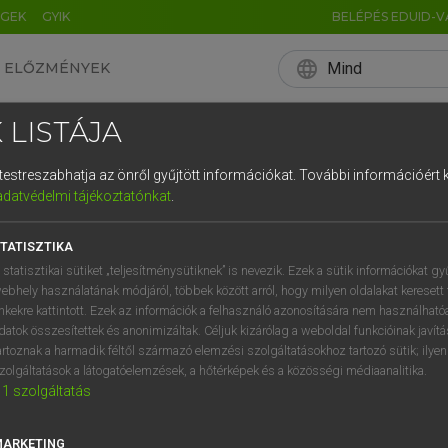
ÉGEK
GYIK
BELÉPÉS EDUID-V
language
Mind
ELŐZMÉNYEK
EN
HU
DE
CN
FR
ES
IT
NL
RU
 LISTÁJA
0
1
2
3
4
és testreszabhatja az önről gyűjtött információkat.
További információért k
q
w
e
adatvédelmi tájékoztatónkat
.
a
s
d
f
TATISZTIKA
í
y
x
c
 statisztikai sütiket „teljesítménysütiknek” is nevezik. Ezek a sütik információkat gy
ebhely használatának módjáról, többek között arról, hogy milyen oldalakat keresett 
inkekre kattintott. Ezek az információk a felhasználó azonosítására nem használható
datok összesítettek és anonimizáltak. Céljuk kizárólag a weboldal funkcióinak javít
artoznak a harmadik féltől származó elemzési szolgáltatásokhoz tartozó sütik; ilye
zolgáltatások a látogatóelemzések, a hőtérképek és a közösségi médiaanalitika.
1
szolgáltatás
MARKETING