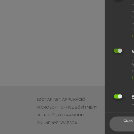
E
m
f
m
f
↓
M
E
f
s
↓
Ö
SZOTAR.NET APPLIKÁCIÓ
EGYÉNI FEL
H
MICROSOFT OFFICE BŐVÍTMÉNY
TANULÓKNA
BEÉPÜLŐ SZÓTÁRMODUL
OKTATÁSI I
Csak 
ONLINE NYELVVIZSGA
VÁLLALATI 