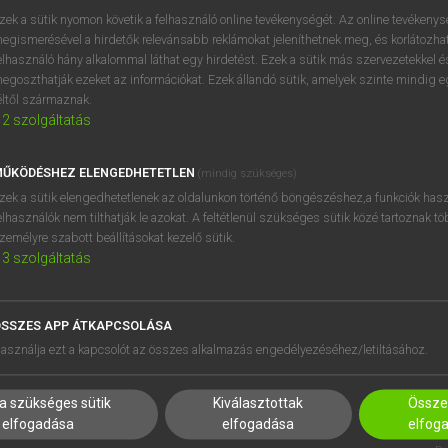
zek a sütik nyomon követik a felhasználó online tevékenységét. Az online tevékeny
egismerésével a hirdetők relevánsabb reklámokat jeleníthetnek meg, és korlátozhat
elhasználó hány alkalommal láthat egy hirdetést. Ezek a sütik más szervezetekkel és
OOOOPS!
egoszthatják ezeket az információkat. Ezek állandó sütik, amelyek szinte mindig 
éltől származnak.
2
szolgáltatás
Úgy látszik, a keresett oldal nem található!
ŰKÖDÉSHEZ ELENGEDHETETLEN
(mindig szükséges)
zek a sütik elengedhetetlenek az oldalunkon történő böngészéshez,a funkciók hasz
elhasználók nem tilthatják le azokat. A feltétlenül szükséges sütik közé tartoznak t
zemélyre szabott beállításokat kezelő sütik.
3
szolgáltatás
SSZES APP ÁTKAPCSOLÁSA
HASZNÁLÓKNAK
SÚGÓ
asználja ezt a kapcsolót az összes alkalmazás engedélyezéséhez/letiltásához.
K
RÓLUNK
NTÉZMÉNYEKNEK
ELÉRHETŐSÉG
a szükséges sütik
Kiválasztottak
Összes
MEGOLDÁSOK
SÜTI BEÁLLÍTÁSOK
elfogadása
elfogadása
elfog