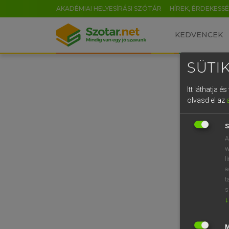
AKADÉMIAI HELYESÍRÁSI SZÓTÁR
HÍREK, ÉRDEKESS
KEDVENCEK
SÜTIK
Itt láthatja 
olvasd el az
S
A
w
l
a
t
s
↓