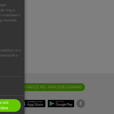
ségek
ják, hogy a
 hirdetőkkel is
egy harmadik
nálatához, és a
öbbek között a
IRATKOZZ FEL HÍRLEVELÜNKRE!
 süti
adása