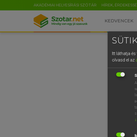
AKADÉMIAI HELYESÍRÁSI SZÓTÁR
HÍREK, ÉRDEKESS
KEDVENCEK
SÜTIK
Itt láthatja 
olvasd el az
S
A
w
l
a
t
s
↓