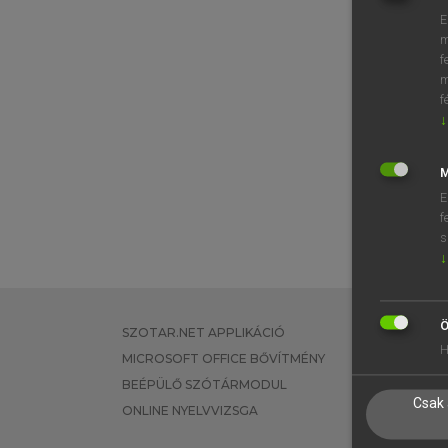
E
m
f
m
f
↓
M
E
f
s
↓
Ö
SZOTAR.NET APPLIKÁCIÓ
EGYÉNI FEL
H
MICROSOFT OFFICE BŐVÍTMÉNY
TANULÓKNA
BEÉPÜLŐ SZÓTÁRMODUL
OKTATÁSI I
Csak 
ONLINE NYELVVIZSGA
VÁLLALATI 