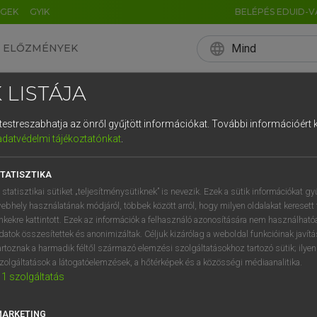
ÉGEK
GYIK
BELÉPÉS EDUID-V
language
Mind
ELŐZMÉNYEK
EN
HU
DE
CN
FR
ES
IT
NL
RU
 LISTÁJA
0
1
2
3
4
és testreszabhatja az önről gyűjtött információkat.
További információért k
q
w
e
adatvédelmi tájékoztatónkat
.
a
s
d
f
TATISZTIKA
í
y
x
c
 statisztikai sütiket „teljesítménysütiknek” is nevezik. Ezek a sütik információkat gy
ebhely használatának módjáról, többek között arról, hogy milyen oldalakat keresett 
inkekre kattintott. Ezek az információk a felhasználó azonosítására nem használható
datok összesítettek és anonimizáltak. Céljuk kizárólag a weboldal funkcióinak javít
artoznak a harmadik féltől származó elemzési szolgáltatásokhoz tartozó sütik; ilye
zolgáltatások a látogatóelemzések, a hőtérképek és a közösségi médiaanalitika.
1
szolgáltatás
MARKETING