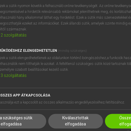
zek a sütik nyomon követik a felhasználó online tevékenységét. Az online tevékeny
egismerésével a hirdetők relevánsabb reklámokat jeleníthetnek meg, és korlátozhat
elhasználó hány alkalommal láthat egy hirdetést. Ezek a sütik más szervezetekkel és
OOOOPS!
egoszthatják ezeket az információkat. Ezek állandó sütik, amelyek szinte mindig 
éltől származnak.
2
szolgáltatás
Úgy látszik, a keresett oldal nem található!
ŰKÖDÉSHEZ ELENGEDHETETLEN
(mindig szükséges)
zek a sütik elengedhetetlenek az oldalunkon történő böngészéshez,a funkciók hasz
elhasználók nem tilthatják le azokat. A feltétlenül szükséges sütik közé tartoznak t
zemélyre szabott beállításokat kezelő sütik.
3
szolgáltatás
SSZES APP ÁTKAPCSOLÁSA
HASZNÁLÓKNAK
SÚGÓ
asználja ezt a kapcsolót az összes alkalmazás engedélyezéséhez/letiltásához.
K
RÓLUNK
NTÉZMÉNYEKNEK
ELÉRHETŐSÉG
a szükséges sütik
Kiválasztottak
Összes
MEGOLDÁSOK
SÜTI BEÁLLÍTÁSOK
elfogadása
elfogadása
elfog