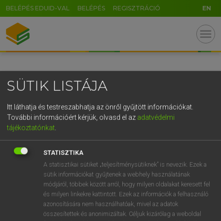
BELÉPÉS EDUID-VAL
BELÉPÉS
REGISZTRÁCIÓ
EN
GR
menu
5
6
7
8
9
ö
ü
ó
r
t
z
u
i
o
p
ő
ú
SÜTIK LISTÁJA
g
h
j
k
l
é
á
ű
Ω
v
b
n
m
,
.
-
AltGr
Itt láthatja és testreszabhatja az önről gyűjtött információkat.
További információért kérjük, olvasd el az
adatvédelmi
tájékoztatónkat
.
STATISZTIKA
A statisztikai sütiket „teljesítménysütiknek” is nevezik. Ezek a
sütik információkat gyűjtenek a webhely használatának
módjáról, többek között arról, hogy milyen oldalakat keresett fel
és milyen linkekre kattintott. Ezek az információk a felhasználó
azonosítására nem használhatóak, mivel az adatok
összesítettek és anonimizáltak. Céljuk kizárólag a weboldal