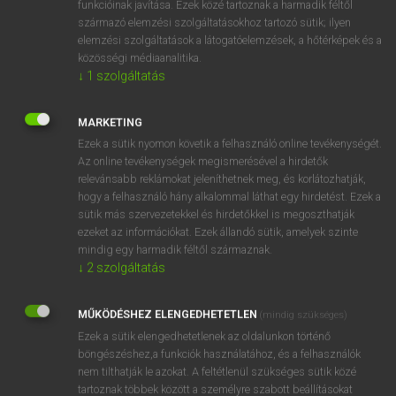
funkcióinak javítása. Ezek közé tartoznak a harmadik féltől
származó elemzési szolgáltatásokhoz tartozó sütik; ilyen
elemzési szolgáltatások a látogatóelemzések, a hőtérképek és a
OOOOPS!
közösségi médiaanalitika.
↓
1
szolgáltatás
Úgy látszik, a keresett oldal nem található!
MARKETING
Ezek a sütik nyomon követik a felhasználó online tevékenységét.
Az online tevékenységek megismerésével a hirdetők
relevánsabb reklámokat jeleníthetnek meg, és korlátozhatják,
hogy a felhasználó hány alkalommal láthat egy hirdetést. Ezek a
SZOTAR.NET APPLIKÁCIÓ
sütik más szervezetekkel és hirdetőkkel is megoszthatják
MICROSOFT OFFICE BŐVÍTMÉNY
ezeket az információkat. Ezek állandó sütik, amelyek szinte
BEÉPÜLŐ SZÓTÁRMODUL
mindig egy harmadik féltől származnak.
ONLINE NYELVVIZSGA
↓
2
szolgáltatás
MŰKÖDÉSHEZ ELENGEDHETETLEN
(mindig szükséges)
EGYÉNI FELHASZNÁLÓKNAK
Ezek a sütik elengedhetetlenek az oldalunkon történő
TANULÓKNAK
böngészéshez,a funkciók használatához, és a felhasználók
OKTATÁSI INTÉZMÉNYEKNEK
nem tilthatják le azokat. A feltétlenül szükséges sütik közé
VÁLLALATI MEGOLDÁSOK
tartoznak többek között a személyre szabott beállításokat