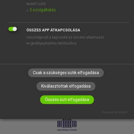
kezelő sütik.
↓
3
szolgáltatás
SÚGÓ
RÓLUNK
ELÉRHETŐSÉG
ÖSSZES APP ÁTKAPCSOLÁSA
Használja ezt a kapcsolót az összes alkalmazás
SÜTI BEÁLLÍTÁSOK
engedélyezéséhez/letiltásához.
IRATKOZZ FEL HÍRLEVELÜNKRE!
Csak a szükséges sütik elfogadása
Kiválasztottak elfogadása
Összes süti elfogadása
LICENCSZERZŐDÉS
ADATVÉDELEM
Powered by Klaro!