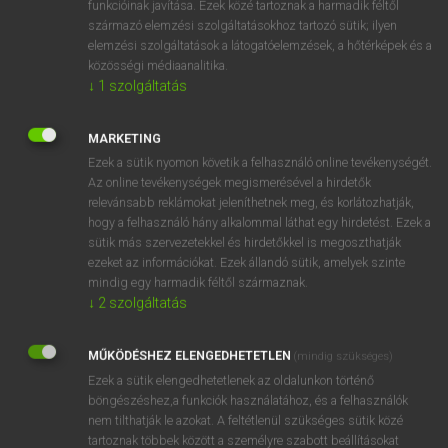
funkcióinak javítása. Ezek közé tartoznak a harmadik féltől
származó elemzési szolgáltatásokhoz tartozó sütik; ilyen
elemzési szolgáltatások a látogatóelemzések, a hőtérképek és a
OOOOPS!
közösségi médiaanalitika.
↓
1
szolgáltatás
Úgy látszik, a keresett oldal nem található!
MARKETING
Ezek a sütik nyomon követik a felhasználó online tevékenységét.
Az online tevékenységek megismerésével a hirdetők
relevánsabb reklámokat jeleníthetnek meg, és korlátozhatják,
hogy a felhasználó hány alkalommal láthat egy hirdetést. Ezek a
SZOTAR.NET APPLIKÁCIÓ
sütik más szervezetekkel és hirdetőkkel is megoszthatják
MICROSOFT OFFICE BŐVÍTMÉNY
ezeket az információkat. Ezek állandó sütik, amelyek szinte
BEÉPÜLŐ SZÓTÁRMODUL
mindig egy harmadik féltől származnak.
ONLINE NYELVVIZSGA
↓
2
szolgáltatás
MŰKÖDÉSHEZ ELENGEDHETETLEN
(mindig szükséges)
EGYÉNI FELHASZNÁLÓKNAK
Ezek a sütik elengedhetetlenek az oldalunkon történő
TANULÓKNAK
böngészéshez,a funkciók használatához, és a felhasználók
OKTATÁSI INTÉZMÉNYEKNEK
nem tilthatják le azokat. A feltétlenül szükséges sütik közé
VÁLLALATI MEGOLDÁSOK
tartoznak többek között a személyre szabott beállításokat