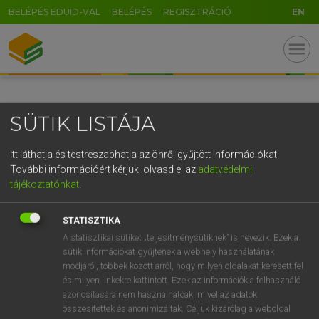
BELÉPÉS EDUID-VAL
BELÉPÉS
REGISZTRÁCIÓ
EN
GR
menu
5
6
7
8
9
ö
ü
ó
r
t
z
u
i
o
p
ő
ú
SÜTIK LISTÁJA
g
h
j
k
l
é
á
ű
Ω
v
b
n
m
,
.
-
AltGr
Itt láthatja és testreszabhatja az önről gyűjtött információkat.
További információért kérjük, olvasd el az
adatvédelmi
tájékoztatónkat
.
STATISZTIKA
A statisztikai sütiket „teljesítménysütiknek” is nevezik. Ezek a
sütik információkat gyűjtenek a webhely használatának
módjáról, többek között arról, hogy milyen oldalakat keresett fel
és milyen linkekre kattintott. Ezek az információk a felhasználó
azonosítására nem használhatóak, mivel az adatok
összesítettek és anonimizáltak. Céljuk kizárólag a weboldal