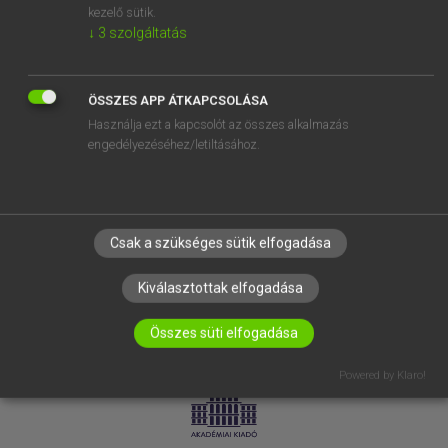
kezelő sütik.
↓
3
szolgáltatás
SÚGÓ
RÓLUNK
ELÉRHETŐSÉG
ÖSSZES APP ÁTKAPCSOLÁSA
Használja ezt a kapcsolót az összes alkalmazás
SÜTI BEÁLLÍTÁSOK
engedélyezéséhez/letiltásához.
IRATKOZZ FEL HÍRLEVELÜNKRE!
Csak a szükséges sütik elfogadása
Kiválasztottak elfogadása
Összes süti elfogadása
LICENCSZERZŐDÉS
ADATVÉDELEM
Powered by Klaro!