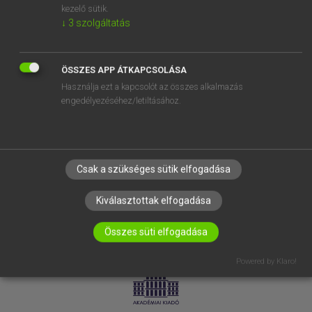
kezelő sütik.
↓
3
szolgáltatás
SÚGÓ
RÓLUNK
ELÉRHETŐSÉG
ÖSSZES APP ÁTKAPCSOLÁSA
Használja ezt a kapcsolót az összes alkalmazás
SÜTI BEÁLLÍTÁSOK
engedélyezéséhez/letiltásához.
IRATKOZZ FEL HÍRLEVELÜNKRE!
Csak a szükséges sütik elfogadása
Kiválasztottak elfogadása
Összes süti elfogadása
LICENCSZERZŐDÉS
ADATVÉDELEM
Powered by Klaro!