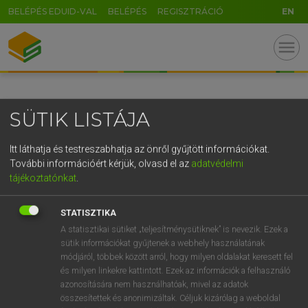
BELÉPÉS EDUID-VAL
BELÉPÉS
REGISZTRÁCIÓ
EN
GR
menu
5
6
7
8
9
ö
ü
ó
r
t
z
u
i
o
p
ő
ú
SÜTIK LISTÁJA
g
h
j
k
l
é
á
ű
Ω
v
b
n
m
,
.
-
AltGr
Itt láthatja és testreszabhatja az önről gyűjtött információkat.
További információért kérjük, olvasd el az
adatvédelmi
tájékoztatónkat
.
STATISZTIKA
A statisztikai sütiket „teljesítménysütiknek” is nevezik. Ezek a
sütik információkat gyűjtenek a webhely használatának
módjáról, többek között arról, hogy milyen oldalakat keresett fel
és milyen linkekre kattintott. Ezek az információk a felhasználó
azonosítására nem használhatóak, mivel az adatok
összesítettek és anonimizáltak. Céljuk kizárólag a weboldal