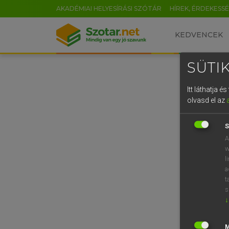
AKADÉMIAI HELYESÍRÁSI SZÓTÁR
HÍREK, ÉRDEKESS
KEDVENCEK
SÜTIK
Itt láthatja 
olvasd el az
S
A
w
l
a
t
s
↓