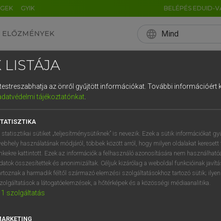
ÉGEK
GYIK
BELÉPÉS EDUID-V
language
Mind
ELŐZMÉNYEK
EN
HU
DE
CN
FR
ES
IT
NL
RU
 LISTÁJA
0
1
2
3
4
és testreszabhatja az önről gyűjtött információkat.
További információért k
q
w
e
adatvédelmi tájékoztatónkat
.
a
s
d
f
TATISZTIKA
í
y
x
c
 statisztikai sütiket „teljesítménysütiknek” is nevezik. Ezek a sütik információkat gy
ebhely használatának módjáról, többek között arról, hogy milyen oldalakat keresett 
inkekre kattintott. Ezek az információk a felhasználó azonosítására nem használható
datok összesítettek és anonimizáltak. Céljuk kizárólag a weboldal funkcióinak javít
artoznak a harmadik féltől származó elemzési szolgáltatásokhoz tartozó sütik; ilye
zolgáltatások a látogatóelemzések, a hőtérképek és a közösségi médiaanalitika.
1
szolgáltatás
MARKETING