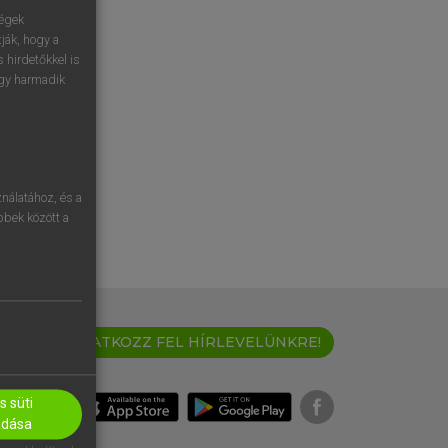
ségek
ják, hogy a
 hirdetőkkel is
egy harmadik
nálatához, és a
öbbek között a
IRATKOZZ FEL HÍRLEVELÜNKRE!
 süti
adása