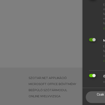
E
m
f
m
f
↓
M
E
f
s
↓
Ö
SZOTAR.NET APPLIKÁCIÓ
EGYÉNI FEL
H
MICROSOFT OFFICE BŐVÍTMÉNY
TANULÓKNA
BEÉPÜLŐ SZÓTÁRMODUL
OKTATÁSI I
Csak 
ONLINE NYELVVIZSGA
VÁLLALATI 