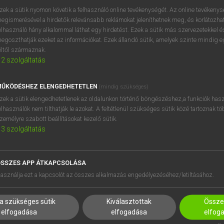
zek a sütik nyomon követik a felhasználó online tevékenységét. Az online tevékeny
egismerésével a hirdetők relevánsabb reklámokat jeleníthetnek meg, és korlátozhat
elhasználó hány alkalommal láthat egy hirdetést. Ezek a sütik más szervezetekkel és
OOOOPS!
egoszthatják ezeket az információkat. Ezek állandó sütik, amelyek szinte mindig 
éltől származnak.
2
szolgáltatás
Úgy látszik, a keresett oldal nem található!
ŰKÖDÉSHEZ ELENGEDHETETLEN
(mindig szükséges)
zek a sütik elengedhetetlenek az oldalunkon történő böngészéshez,a funkciók hasz
elhasználók nem tilthatják le azokat. A feltétlenül szükséges sütik közé tartoznak t
zemélyre szabott beállításokat kezelő sütik.
3
szolgáltatás
SSZES APP ÁTKAPCSOLÁSA
HASZNÁLÓKNAK
SÚGÓ
asználja ezt a kapcsolót az összes alkalmazás engedélyezéséhez/letiltásához.
K
RÓLUNK
NTÉZMÉNYEKNEK
ELÉRHETŐSÉG
a szükséges sütik
Kiválasztottak
Összes
MEGOLDÁSOK
SÜTI BEÁLLÍTÁSOK
elfogadása
elfogadása
elfog