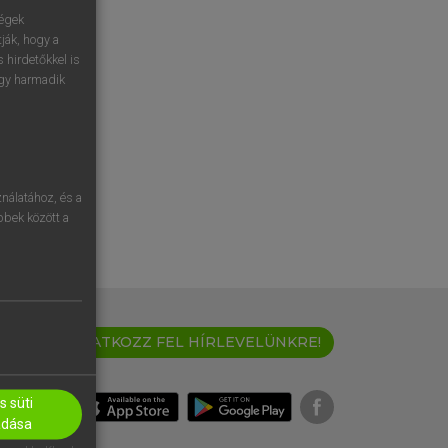
ségek
ják, hogy a
 hirdetőkkel is
egy harmadik
nálatához, és a
öbbek között a
IRATKOZZ FEL HÍRLEVELÜNKRE!
 süti
adása