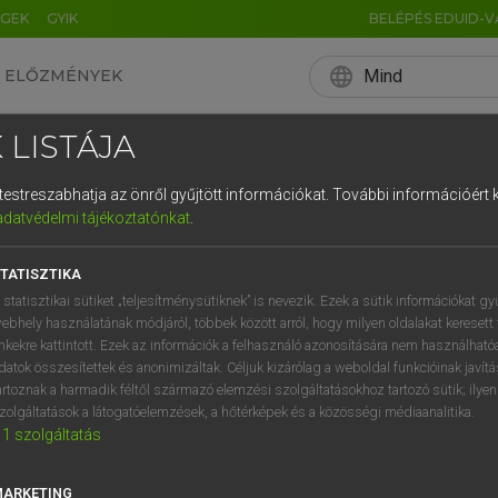
ÉGEK
GYIK
BELÉPÉS EDUID-V
language
Mind
ELŐZMÉNYEK
EN
HU
DE
CN
FR
ES
IT
NL
RU
 LISTÁJA
0
1
2
3
4
és testreszabhatja az önről gyűjtött információkat.
További információért k
q
w
e
adatvédelmi tájékoztatónkat
.
a
s
d
f
TATISZTIKA
í
y
x
c
 statisztikai sütiket „teljesítménysütiknek” is nevezik. Ezek a sütik információkat gy
ebhely használatának módjáról, többek között arról, hogy milyen oldalakat keresett 
inkekre kattintott. Ezek az információk a felhasználó azonosítására nem használható
datok összesítettek és anonimizáltak. Céljuk kizárólag a weboldal funkcióinak javít
artoznak a harmadik féltől származó elemzési szolgáltatásokhoz tartozó sütik; ilye
zolgáltatások a látogatóelemzések, a hőtérképek és a közösségi médiaanalitika.
1
szolgáltatás
MARKETING