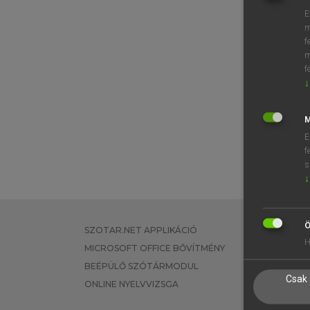
E
m
f
m
f
↓
M
E
f
s
↓
Ö
SZOTAR.NET APPLIKÁCIÓ
EGYÉNI FEL
H
MICROSOFT OFFICE BŐVÍTMÉNY
TANULÓKNA
BEÉPÜLŐ SZÓTÁRMODUL
OKTATÁSI I
Csak 
ONLINE NYELVVIZSGA
VÁLLALATI 