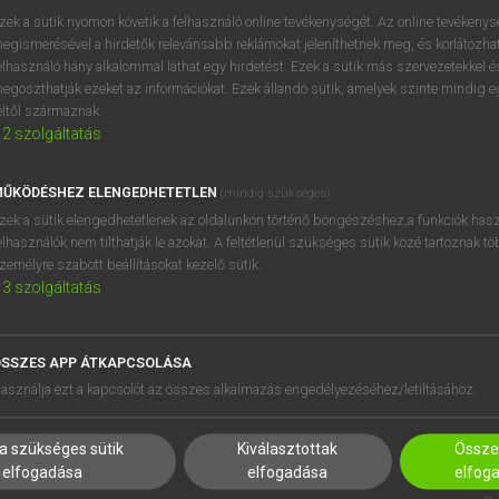
zek a sütik nyomon követik a felhasználó online tevékenységét. Az online tevékeny
egismerésével a hirdetők relevánsabb reklámokat jeleníthetnek meg, és korlátozhat
elhasználó hány alkalommal láthat egy hirdetést. Ezek a sütik más szervezetekkel és
OOOOPS!
egoszthatják ezeket az információkat. Ezek állandó sütik, amelyek szinte mindig 
éltől származnak.
2
szolgáltatás
Úgy látszik, a keresett oldal nem található!
ŰKÖDÉSHEZ ELENGEDHETETLEN
(mindig szükséges)
zek a sütik elengedhetetlenek az oldalunkon történő böngészéshez,a funkciók hasz
elhasználók nem tilthatják le azokat. A feltétlenül szükséges sütik közé tartoznak t
zemélyre szabott beállításokat kezelő sütik.
3
szolgáltatás
SSZES APP ÁTKAPCSOLÁSA
HASZNÁLÓKNAK
SÚGÓ
asználja ezt a kapcsolót az összes alkalmazás engedélyezéséhez/letiltásához.
K
RÓLUNK
NTÉZMÉNYEKNEK
ELÉRHETŐSÉG
a szükséges sütik
Kiválasztottak
Összes
MEGOLDÁSOK
SÜTI BEÁLLÍTÁSOK
elfogadása
elfogadása
elfog