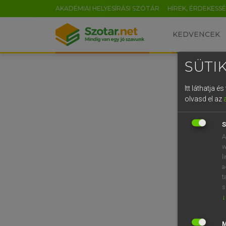
AKADÉMIAI HELYESÍRÁSI SZÓTÁR
HÍREK, ÉRDEKESS
KEDVENCEK
SÜTIK
Itt láthatja 
olvasd el az
S
A
w
l
a
t
s
↓