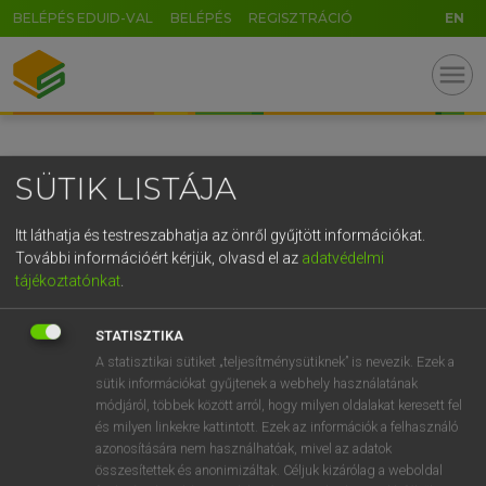
BELÉPÉS EDUID-VAL
BELÉPÉS
REGISZTRÁCIÓ
EN
GR
menu
5
6
7
8
9
ö
ü
ó
r
t
z
u
i
o
p
ő
ú
SÜTIK LISTÁJA
g
h
j
k
l
é
á
ű
Ω
v
b
n
m
,
.
-
AltGr
Itt láthatja és testreszabhatja az önről gyűjtött információkat.
További információért kérjük, olvasd el az
adatvédelmi
tájékoztatónkat
.
STATISZTIKA
A statisztikai sütiket „teljesítménysütiknek” is nevezik. Ezek a
sütik információkat gyűjtenek a webhely használatának
módjáról, többek között arról, hogy milyen oldalakat keresett fel
és milyen linkekre kattintott. Ezek az információk a felhasználó
azonosítására nem használhatóak, mivel az adatok
összesítettek és anonimizáltak. Céljuk kizárólag a weboldal