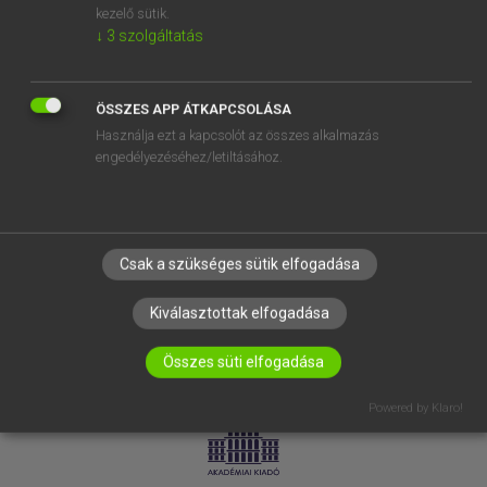
kezelő sütik.
↓
3
szolgáltatás
SÚGÓ
RÓLUNK
ELÉRHETŐSÉG
ÖSSZES APP ÁTKAPCSOLÁSA
Használja ezt a kapcsolót az összes alkalmazás
SÜTI BEÁLLÍTÁSOK
engedélyezéséhez/letiltásához.
IRATKOZZ FEL HÍRLEVELÜNKRE!
Csak a szükséges sütik elfogadása
Kiválasztottak elfogadása
Összes süti elfogadása
LICENCSZERZŐDÉS
ADATVÉDELEM
Powered by Klaro!