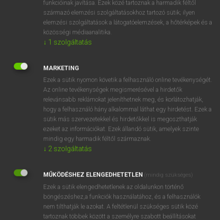
funkcióinak javítása. Ezek közé tartoznak a harmadik féltől
származó elemzési szolgáltatásokhoz tartozó sütik; ilyen
elemzési szolgáltatások a látogatóelemzések, a hőtérképek és a
OOOOPS!
közösségi médiaanalitika.
↓
1
szolgáltatás
Úgy látszik, a keresett oldal nem található!
MARKETING
Ezek a sütik nyomon követik a felhasználó online tevékenységét.
Az online tevékenységek megismerésével a hirdetők
relevánsabb reklámokat jeleníthetnek meg, és korlátozhatják,
hogy a felhasználó hány alkalommal láthat egy hirdetést. Ezek a
SZOTAR.NET APPLIKÁCIÓ
sütik más szervezetekkel és hirdetőkkel is megoszthatják
MICROSOFT OFFICE BŐVÍTMÉNY
ezeket az információkat. Ezek állandó sütik, amelyek szinte
BEÉPÜLŐ SZÓTÁRMODUL
mindig egy harmadik féltől származnak.
ONLINE NYELVVIZSGA
↓
2
szolgáltatás
MŰKÖDÉSHEZ ELENGEDHETETLEN
(mindig szükséges)
EGYÉNI FELHASZNÁLÓKNAK
Ezek a sütik elengedhetetlenek az oldalunkon történő
TANULÓKNAK
böngészéshez,a funkciók használatához, és a felhasználók
OKTATÁSI INTÉZMÉNYEKNEK
nem tilthatják le azokat. A feltétlenül szükséges sütik közé
VÁLLALATI MEGOLDÁSOK
tartoznak többek között a személyre szabott beállításokat