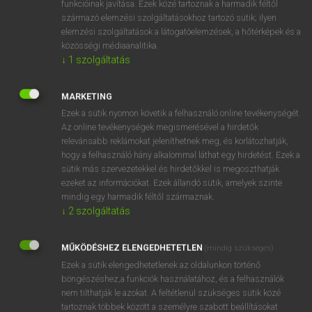
funkcióinak javítása. Ezek közé tartoznak a harmadik féltől
származó elemzési szolgáltatásokhoz tartozó sütik; ilyen
elemzési szolgáltatások a látogatóelemzések, a hőtérképek és a
OOOOPS!
közösségi médiaanalitika.
↓
1
szolgáltatás
Úgy látszik, a keresett oldal nem található!
MARKETING
Ezek a sütik nyomon követik a felhasználó online tevékenységét.
Az online tevékenységek megismerésével a hirdetők
relevánsabb reklámokat jeleníthetnek meg, és korlátozhatják,
hogy a felhasználó hány alkalommal láthat egy hirdetést. Ezek a
SZOTAR.NET APPLIKÁCIÓ
sütik más szervezetekkel és hirdetőkkel is megoszthatják
MICROSOFT OFFICE BŐVÍTMÉNY
ezeket az információkat. Ezek állandó sütik, amelyek szinte
BEÉPÜLŐ SZÓTÁRMODUL
mindig egy harmadik féltől származnak.
ONLINE NYELVVIZSGA
↓
2
szolgáltatás
MŰKÖDÉSHEZ ELENGEDHETETLEN
(mindig szükséges)
EGYÉNI FELHASZNÁLÓKNAK
Ezek a sütik elengedhetetlenek az oldalunkon történő
TANULÓKNAK
böngészéshez,a funkciók használatához, és a felhasználók
OKTATÁSI INTÉZMÉNYEKNEK
nem tilthatják le azokat. A feltétlenül szükséges sütik közé
VÁLLALATI MEGOLDÁSOK
tartoznak többek között a személyre szabott beállításokat