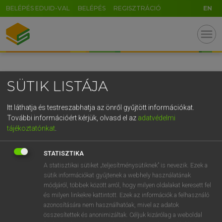
BELÉPÉS EDUID-VAL
BELÉPÉS
REGISZTRÁCIÓ
EN
GR
menu
5
6
7
8
9
ö
ü
ó
r
t
z
u
i
o
p
ő
ú
SÜTIK LISTÁJA
g
h
j
k
l
é
á
ű
Ω
v
b
n
m
,
.
-
AltGr
Itt láthatja és testreszabhatja az önről gyűjtött információkat.
További információért kérjük, olvasd el az
adatvédelmi
tájékoztatónkat
.
STATISZTIKA
A statisztikai sütiket „teljesítménysütiknek” is nevezik. Ezek a
sütik információkat gyűjtenek a webhely használatának
módjáról, többek között arról, hogy milyen oldalakat keresett fel
és milyen linkekre kattintott. Ezek az információk a felhasználó
azonosítására nem használhatóak, mivel az adatok
összesítettek és anonimizáltak. Céljuk kizárólag a weboldal