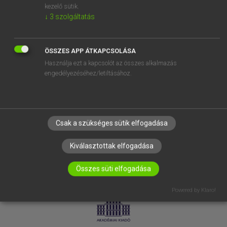
kezelő sütik.
↓
3
szolgáltatás
SÚGÓ
RÓLUNK
ELÉRHETŐSÉG
ÖSSZES APP ÁTKAPCSOLÁSA
Használja ezt a kapcsolót az összes alkalmazás
SÜTI BEÁLLÍTÁSOK
engedélyezéséhez/letiltásához.
IRATKOZZ FEL HÍRLEVELÜNKRE!
Csak a szükséges sütik elfogadása
Kiválasztottak elfogadása
Összes süti elfogadása
LICENCSZERZŐDÉS
ADATVÉDELEM
Powered by Klaro!