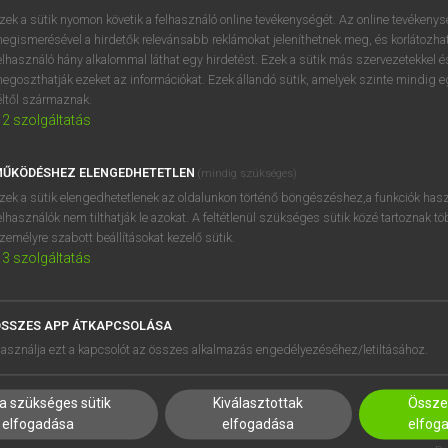
zek a sütik nyomon követik a felhasználó online tevékenységét. Az online tevékeny
egismerésével a hirdetők relevánsabb reklámokat jeleníthetnek meg, és korlátozhat
elhasználó hány alkalommal láthat egy hirdetést. Ezek a sütik más szervezetekkel és
OOOOPS!
egoszthatják ezeket az információkat. Ezek állandó sütik, amelyek szinte mindig 
éltől származnak.
2
szolgáltatás
Úgy látszik, a keresett oldal nem található!
ŰKÖDÉSHEZ ELENGEDHETETLEN
(mindig szükséges)
zek a sütik elengedhetetlenek az oldalunkon történő böngészéshez,a funkciók hasz
elhasználók nem tilthatják le azokat. A feltétlenül szükséges sütik közé tartoznak t
zemélyre szabott beállításokat kezelő sütik.
3
szolgáltatás
SSZES APP ÁTKAPCSOLÁSA
HASZNÁLÓKNAK
SÚGÓ
asználja ezt a kapcsolót az összes alkalmazás engedélyezéséhez/letiltásához.
K
RÓLUNK
NTÉZMÉNYEKNEK
ELÉRHETŐSÉG
a szükséges sütik
Kiválasztottak
Összes
MEGOLDÁSOK
SÜTI BEÁLLÍTÁSOK
elfogadása
elfogadása
elfog