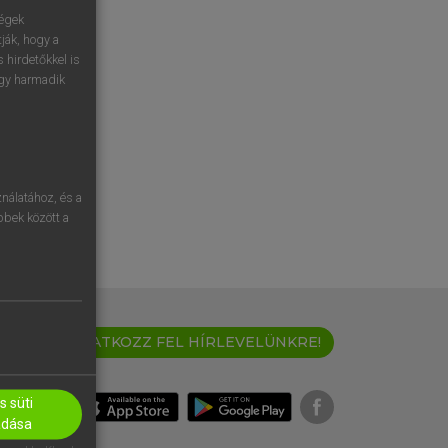
ségek
ják, hogy a
 hirdetőkkel is
egy harmadik
nálatához, és a
öbbek között a
IRATKOZZ FEL HÍRLEVELÜNKRE!
 süti
adása