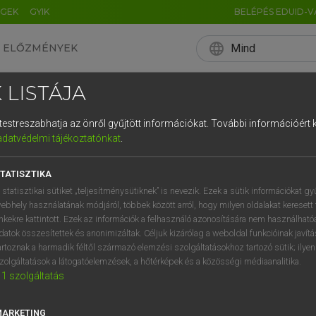
ÉGEK
GYIK
BELÉPÉS EDUID-V
language
Mind
ELŐZMÉNYEK
EN
HU
DE
CN
FR
ES
IT
NL
RU
 LISTÁJA
0
1
2
3
4
és testreszabhatja az önről gyűjtött információkat.
További információért k
q
w
e
adatvédelmi tájékoztatónkat
.
a
s
d
f
TATISZTIKA
í
y
x
c
 statisztikai sütiket „teljesítménysütiknek” is nevezik. Ezek a sütik információkat gy
ebhely használatának módjáról, többek között arról, hogy milyen oldalakat keresett 
inkekre kattintott. Ezek az információk a felhasználó azonosítására nem használható
datok összesítettek és anonimizáltak. Céljuk kizárólag a weboldal funkcióinak javít
artoznak a harmadik féltől származó elemzési szolgáltatásokhoz tartozó sütik; ilye
zolgáltatások a látogatóelemzések, a hőtérképek és a közösségi médiaanalitika.
1
szolgáltatás
MARKETING