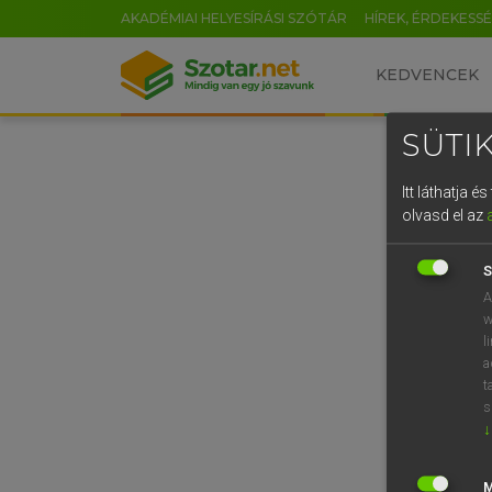
AKADÉMIAI HELYESÍRÁSI SZÓTÁR
HÍREK, ÉRDEKESS
KEDVENCEK
SÜTIK
Itt láthatja 
olvasd el az
S
A
w
l
a
t
s
↓