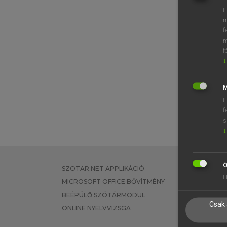
E
m
f
m
f
↓
M
E
f
s
↓
Ö
SZOTAR.NET APPLIKÁCIÓ
EGYÉNI FEL
H
MICROSOFT OFFICE BŐVÍTMÉNY
TANULÓKNA
BEÉPÜLŐ SZÓTÁRMODUL
OKTATÁSI I
Csak 
ONLINE NYELVVIZSGA
VÁLLALATI 