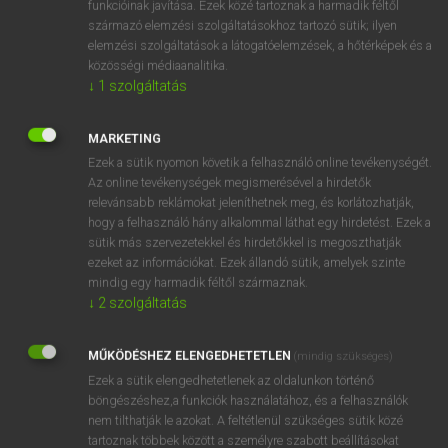
funkcióinak javítása. Ezek közé tartoznak a harmadik féltől
származó elemzési szolgáltatásokhoz tartozó sütik; ilyen
elemzési szolgáltatások a látogatóelemzések, a hőtérképek és a
OOOOPS!
közösségi médiaanalitika.
↓
1
szolgáltatás
Úgy látszik, a keresett oldal nem található!
MARKETING
Ezek a sütik nyomon követik a felhasználó online tevékenységét.
Az online tevékenységek megismerésével a hirdetők
relevánsabb reklámokat jeleníthetnek meg, és korlátozhatják,
hogy a felhasználó hány alkalommal láthat egy hirdetést. Ezek a
SZOTAR.NET APPLIKÁCIÓ
sütik más szervezetekkel és hirdetőkkel is megoszthatják
MICROSOFT OFFICE BŐVÍTMÉNY
ezeket az információkat. Ezek állandó sütik, amelyek szinte
BEÉPÜLŐ SZÓTÁRMODUL
mindig egy harmadik féltől származnak.
ONLINE NYELVVIZSGA
↓
2
szolgáltatás
MŰKÖDÉSHEZ ELENGEDHETETLEN
(mindig szükséges)
EGYÉNI FELHASZNÁLÓKNAK
Ezek a sütik elengedhetetlenek az oldalunkon történő
TANULÓKNAK
böngészéshez,a funkciók használatához, és a felhasználók
OKTATÁSI INTÉZMÉNYEKNEK
nem tilthatják le azokat. A feltétlenül szükséges sütik közé
VÁLLALATI MEGOLDÁSOK
tartoznak többek között a személyre szabott beállításokat