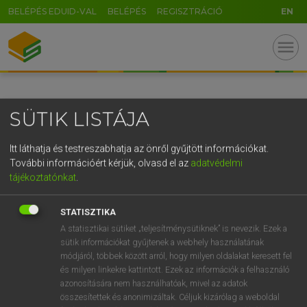
BELÉPÉS EDUID-VAL
BELÉPÉS
REGISZTRÁCIÓ
EN
GR
menu
5
6
7
8
9
ö
ü
ó
r
t
z
u
i
o
p
ő
ú
SÜTIK LISTÁJA
g
h
j
k
l
é
á
ű
Ω
v
b
n
m
,
.
-
AltGr
Itt láthatja és testreszabhatja az önről gyűjtött információkat.
További információért kérjük, olvasd el az
adatvédelmi
tájékoztatónkat
.
STATISZTIKA
A statisztikai sütiket „teljesítménysütiknek” is nevezik. Ezek a
sütik információkat gyűjtenek a webhely használatának
módjáról, többek között arról, hogy milyen oldalakat keresett fel
és milyen linkekre kattintott. Ezek az információk a felhasználó
azonosítására nem használhatóak, mivel az adatok
összesítettek és anonimizáltak. Céljuk kizárólag a weboldal