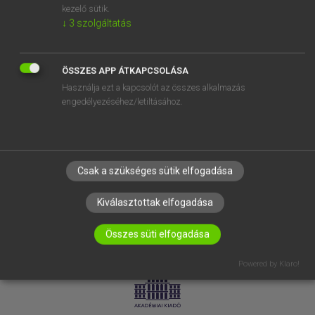
kezelő sütik.
↓
3
szolgáltatás
SÚGÓ
RÓLUNK
ELÉRHETŐSÉG
ÖSSZES APP ÁTKAPCSOLÁSA
Használja ezt a kapcsolót az összes alkalmazás
SÜTI BEÁLLÍTÁSOK
engedélyezéséhez/letiltásához.
IRATKOZZ FEL HÍRLEVELÜNKRE!
Csak a szükséges sütik elfogadása
Kiválasztottak elfogadása
Összes süti elfogadása
LICENCSZERZŐDÉS
ADATVÉDELEM
Powered by Klaro!