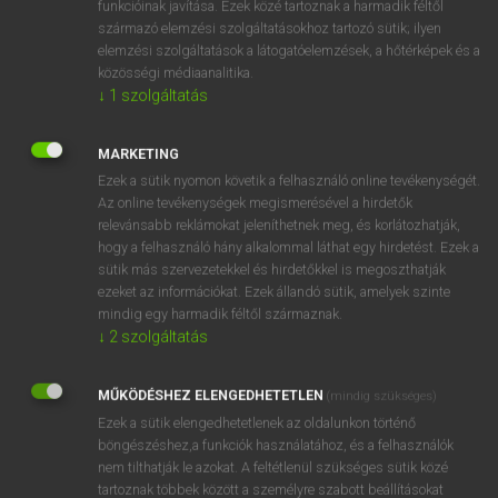
funkcióinak javítása. Ezek közé tartoznak a harmadik féltől
származó elemzési szolgáltatásokhoz tartozó sütik; ilyen
elemzési szolgáltatások a látogatóelemzések, a hőtérképek és a
OOOOPS!
közösségi médiaanalitika.
↓
1
szolgáltatás
Úgy látszik, a keresett oldal nem található!
MARKETING
Ezek a sütik nyomon követik a felhasználó online tevékenységét.
Az online tevékenységek megismerésével a hirdetők
relevánsabb reklámokat jeleníthetnek meg, és korlátozhatják,
hogy a felhasználó hány alkalommal láthat egy hirdetést. Ezek a
SZOTAR.NET APPLIKÁCIÓ
sütik más szervezetekkel és hirdetőkkel is megoszthatják
MICROSOFT OFFICE BŐVÍTMÉNY
ezeket az információkat. Ezek állandó sütik, amelyek szinte
BEÉPÜLŐ SZÓTÁRMODUL
mindig egy harmadik féltől származnak.
ONLINE NYELVVIZSGA
↓
2
szolgáltatás
MŰKÖDÉSHEZ ELENGEDHETETLEN
(mindig szükséges)
EGYÉNI FELHASZNÁLÓKNAK
Ezek a sütik elengedhetetlenek az oldalunkon történő
TANULÓKNAK
böngészéshez,a funkciók használatához, és a felhasználók
OKTATÁSI INTÉZMÉNYEKNEK
nem tilthatják le azokat. A feltétlenül szükséges sütik közé
VÁLLALATI MEGOLDÁSOK
tartoznak többek között a személyre szabott beállításokat