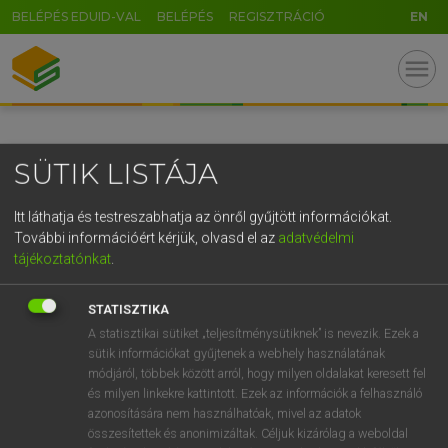
BELÉPÉS EDUID-VAL
BELÉPÉS
REGISZTRÁCIÓ
EN
GR
menu
5
6
7
8
9
ö
ü
ó
r
t
z
u
i
o
p
ő
ú
SÜTIK LISTÁJA
g
h
j
k
l
é
á
ű
Ω
v
b
n
m
,
.
-
AltGr
Itt láthatja és testreszabhatja az önről gyűjtött információkat.
További információért kérjük, olvasd el az
adatvédelmi
tájékoztatónkat
.
STATISZTIKA
A statisztikai sütiket „teljesítménysütiknek” is nevezik. Ezek a
sütik információkat gyűjtenek a webhely használatának
módjáról, többek között arról, hogy milyen oldalakat keresett fel
és milyen linkekre kattintott. Ezek az információk a felhasználó
azonosítására nem használhatóak, mivel az adatok
összesítettek és anonimizáltak. Céljuk kizárólag a weboldal