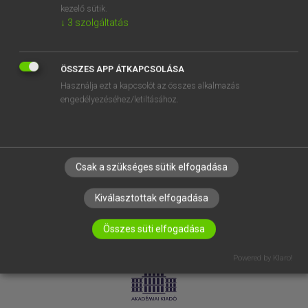
kezelő sütik.
↓
3
szolgáltatás
SÚGÓ
RÓLUNK
ELÉRHETŐSÉG
ÖSSZES APP ÁTKAPCSOLÁSA
Használja ezt a kapcsolót az összes alkalmazás
SÜTI BEÁLLÍTÁSOK
engedélyezéséhez/letiltásához.
IRATKOZZ FEL HÍRLEVELÜNKRE!
Csak a szükséges sütik elfogadása
Kiválasztottak elfogadása
Összes süti elfogadása
LICENCSZERZŐDÉS
ADATVÉDELEM
Powered by Klaro!