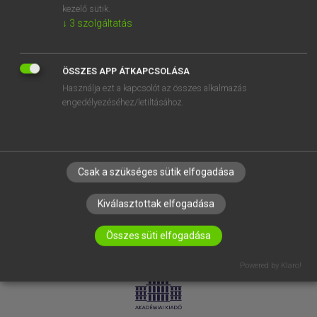
kezelő sütik.
↓
3
szolgáltatás
SÚGÓ
RÓLUNK
ELÉRHETŐSÉG
ÖSSZES APP ÁTKAPCSOLÁSA
Használja ezt a kapcsolót az összes alkalmazás
SÜTI BEÁLLÍTÁSOK
engedélyezéséhez/letiltásához.
IRATKOZZ FEL HÍRLEVELÜNKRE!
Csak a szükséges sütik elfogadása
Kiválasztottak elfogadása
Összes süti elfogadása
LICENCSZERZŐDÉS
ADATVÉDELEM
Powered by Klaro!