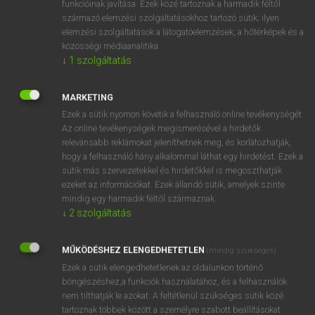
funkcióinak javítása. Ezek közé tartoznak a harmadik féltől
származó elemzési szolgáltatásokhoz tartozó sütik; ilyen
elemzési szolgáltatások a látogatóelemzések, a hőtérképek és a
OOOOPS!
közösségi médiaanalitika.
↓
1
szolgáltatás
Úgy látszik, a keresett oldal nem található!
MARKETING
Ezek a sütik nyomon követik a felhasználó online tevékenységét.
Az online tevékenységek megismerésével a hirdetők
relevánsabb reklámokat jeleníthetnek meg, és korlátozhatják,
hogy a felhasználó hány alkalommal láthat egy hirdetést. Ezek a
SZOTAR.NET APPLIKÁCIÓ
sütik más szervezetekkel és hirdetőkkel is megoszthatják
MICROSOFT OFFICE BŐVÍTMÉNY
ezeket az információkat. Ezek állandó sütik, amelyek szinte
BEÉPÜLŐ SZÓTÁRMODUL
mindig egy harmadik féltől származnak.
ONLINE NYELVVIZSGA
↓
2
szolgáltatás
MŰKÖDÉSHEZ ELENGEDHETETLEN
(mindig szükséges)
EGYÉNI FELHASZNÁLÓKNAK
Ezek a sütik elengedhetetlenek az oldalunkon történő
TANULÓKNAK
böngészéshez,a funkciók használatához, és a felhasználók
OKTATÁSI INTÉZMÉNYEKNEK
nem tilthatják le azokat. A feltétlenül szükséges sütik közé
VÁLLALATI MEGOLDÁSOK
tartoznak többek között a személyre szabott beállításokat