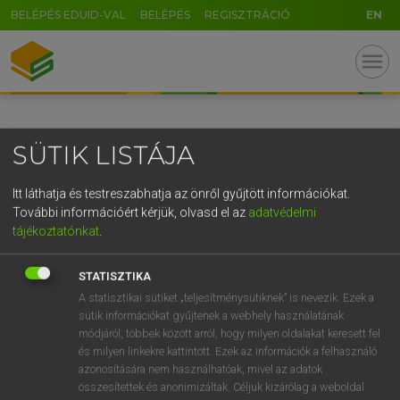
BELÉPÉS EDUID-VAL
BELÉPÉS
REGISZTRÁCIÓ
EN
GR
menu
5
6
7
8
9
ö
ü
ó
r
t
z
u
i
o
p
ő
ú
SÜTIK LISTÁJA
g
h
j
k
l
é
á
ű
Ω
v
b
n
m
,
.
-
AltGr
Itt láthatja és testreszabhatja az önről gyűjtött információkat.
További információért kérjük, olvasd el az
adatvédelmi
tájékoztatónkat
.
STATISZTIKA
A statisztikai sütiket „teljesítménysütiknek” is nevezik. Ezek a
sütik információkat gyűjtenek a webhely használatának
módjáról, többek között arról, hogy milyen oldalakat keresett fel
és milyen linkekre kattintott. Ezek az információk a felhasználó
azonosítására nem használhatóak, mivel az adatok
összesítettek és anonimizáltak. Céljuk kizárólag a weboldal