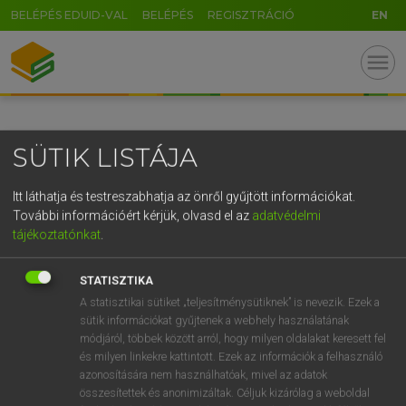
BELÉPÉS EDUID-VAL
BELÉPÉS
REGISZTRÁCIÓ
EN
GR
menu
5
6
7
8
9
ö
ü
ó
r
t
z
u
i
o
p
ő
ú
SÜTIK LISTÁJA
g
h
j
k
l
é
á
ű
Ω
v
b
n
m
,
.
-
AltGr
Itt láthatja és testreszabhatja az önről gyűjtött információkat.
További információért kérjük, olvasd el az
adatvédelmi
tájékoztatónkat
.
STATISZTIKA
A statisztikai sütiket „teljesítménysütiknek” is nevezik. Ezek a
sütik információkat gyűjtenek a webhely használatának
módjáról, többek között arról, hogy milyen oldalakat keresett fel
és milyen linkekre kattintott. Ezek az információk a felhasználó
azonosítására nem használhatóak, mivel az adatok
összesítettek és anonimizáltak. Céljuk kizárólag a weboldal