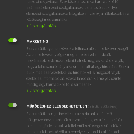
funkcióinak javítása. Ezek közé tartoznak a harmadik féltől
származó elemzési szolgáltatásokhoz tartozó sütik; ilyen
elemzési szolgáltatások a látogatóelemzések, a hőtérképek és a
OOOOPS!
közösségi médiaanalitika.
↓
1
szolgáltatás
Úgy látszik, a keresett oldal nem található!
MARKETING
Ezek a sütik nyomon követik a felhasználó online tevékenységét.
Az online tevékenységek megismerésével a hirdetők
relevánsabb reklámokat jeleníthetnek meg, és korlátozhatják,
hogy a felhasználó hány alkalommal láthat egy hirdetést. Ezek a
SZOTAR.NET APPLIKÁCIÓ
sütik más szervezetekkel és hirdetőkkel is megoszthatják
MICROSOFT OFFICE BŐVÍTMÉNY
ezeket az információkat. Ezek állandó sütik, amelyek szinte
BEÉPÜLŐ SZÓTÁRMODUL
mindig egy harmadik féltől származnak.
ONLINE NYELVVIZSGA
↓
2
szolgáltatás
MŰKÖDÉSHEZ ELENGEDHETETLEN
(mindig szükséges)
EGYÉNI FELHASZNÁLÓKNAK
Ezek a sütik elengedhetetlenek az oldalunkon történő
TANULÓKNAK
böngészéshez,a funkciók használatához, és a felhasználók
OKTATÁSI INTÉZMÉNYEKNEK
nem tilthatják le azokat. A feltétlenül szükséges sütik közé
VÁLLALATI MEGOLDÁSOK
tartoznak többek között a személyre szabott beállításokat