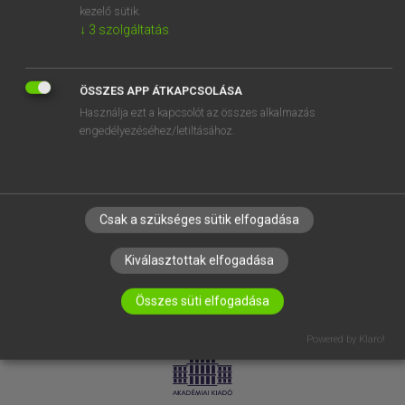
kezelő sütik.
↓
3
szolgáltatás
SÚGÓ
RÓLUNK
ELÉRHETŐSÉG
ÖSSZES APP ÁTKAPCSOLÁSA
Használja ezt a kapcsolót az összes alkalmazás
SÜTI BEÁLLÍTÁSOK
engedélyezéséhez/letiltásához.
IRATKOZZ FEL HÍRLEVELÜNKRE!
Csak a szükséges sütik elfogadása
Kiválasztottak elfogadása
Összes süti elfogadása
LICENCSZERZŐDÉS
ADATVÉDELEM
Powered by Klaro!