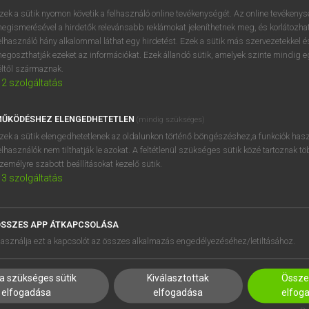
zek a sütik nyomon követik a felhasználó online tevékenységét. Az online tevékeny
egismerésével a hirdetők relevánsabb reklámokat jeleníthetnek meg, és korlátozhat
elhasználó hány alkalommal láthat egy hirdetést. Ezek a sütik más szervezetekkel és
OOOOPS!
egoszthatják ezeket az információkat. Ezek állandó sütik, amelyek szinte mindig 
éltől származnak.
2
szolgáltatás
Úgy látszik, a keresett oldal nem található!
ŰKÖDÉSHEZ ELENGEDHETETLEN
(mindig szükséges)
zek a sütik elengedhetetlenek az oldalunkon történő böngészéshez,a funkciók hasz
elhasználók nem tilthatják le azokat. A feltétlenül szükséges sütik közé tartoznak t
zemélyre szabott beállításokat kezelő sütik.
3
szolgáltatás
SSZES APP ÁTKAPCSOLÁSA
HASZNÁLÓKNAK
SÚGÓ
asználja ezt a kapcsolót az összes alkalmazás engedélyezéséhez/letiltásához.
K
RÓLUNK
NTÉZMÉNYEKNEK
ELÉRHETŐSÉG
a szükséges sütik
Kiválasztottak
Összes
MEGOLDÁSOK
SÜTI BEÁLLÍTÁSOK
elfogadása
elfogadása
elfog