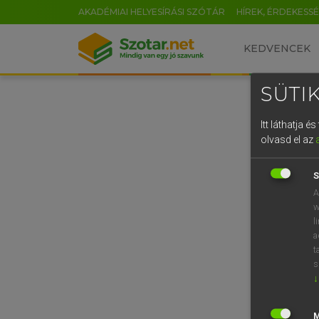
AKADÉMIAI HELYESÍRÁSI SZÓTÁR
HÍREK, ÉRDEKESS
KEDVENCEK
SÜTIK
Itt láthatja 
olvasd el az
S
A
w
l
a
t
s
↓