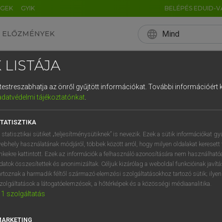
ÉGEK
GYIK
BELÉPÉS EDUID-V
language
Mind
ELŐZMÉNYEK
EN
HU
DE
CN
FR
ES
IT
NL
RU
 LISTÁJA
0
1
2
3
4
és testreszabhatja az önről gyűjtött információkat.
További információért k
q
w
e
adatvédelmi tájékoztatónkat
.
a
s
d
f
TATISZTIKA
í
y
x
c
 statisztikai sütiket „teljesítménysütiknek” is nevezik. Ezek a sütik információkat gy
ebhely használatának módjáról, többek között arról, hogy milyen oldalakat keresett 
inkekre kattintott. Ezek az információk a felhasználó azonosítására nem használható
datok összesítettek és anonimizáltak. Céljuk kizárólag a weboldal funkcióinak javít
artoznak a harmadik féltől származó elemzési szolgáltatásokhoz tartozó sütik; ilye
zolgáltatások a látogatóelemzések, a hőtérképek és a közösségi médiaanalitika.
1
szolgáltatás
MARKETING