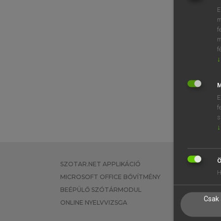
E
m
f
m
f
↓
M
E
f
s
↓
Ö
SZOTAR.NET APPLIKÁCIÓ
EGYÉNI FEL
H
MICROSOFT OFFICE BŐVÍTMÉNY
TANULÓKNA
BEÉPÜLŐ SZÓTÁRMODUL
OKTATÁSI I
Csak 
ONLINE NYELVVIZSGA
VÁLLALATI 