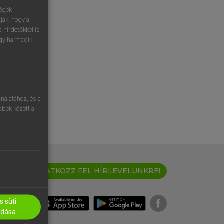
ségek
ják, hogy a
 hirdetőkkel is
egy harmadik
nálatához, és a
öbbek között a
IRATKOZZ FEL HÍRLEVELÜNKRE!
 süti
adása