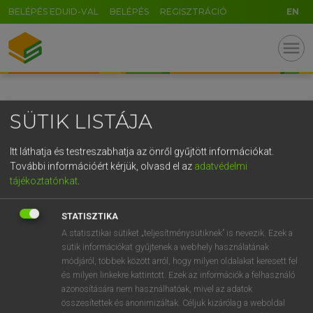
BELÉPÉS EDUID-VAL
BELÉPÉS
REGISZTRÁCIÓ
EN
GR
menu
5
6
7
8
9
ö
ü
ó
r
t
z
u
i
o
p
ő
ú
SÜTIK LISTÁJA
g
h
j
k
l
é
á
ű
Ω
v
b
n
m
,
.
-
AltGr
Itt láthatja és testreszabhatja az önről gyűjtött információkat.
További információért kérjük, olvasd el az
adatvédelmi
tájékoztatónkat
.
STATISZTIKA
A statisztikai sütiket „teljesítménysütiknek” is nevezik. Ezek a
sütik információkat gyűjtenek a webhely használatának
módjáról, többek között arról, hogy milyen oldalakat keresett fel
és milyen linkekre kattintott. Ezek az információk a felhasználó
azonosítására nem használhatóak, mivel az adatok
összesítettek és anonimizáltak. Céljuk kizárólag a weboldal