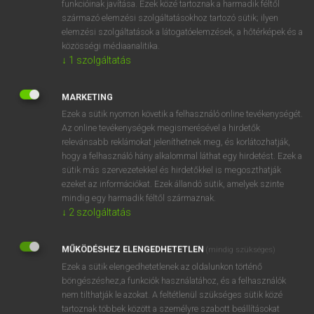
funkcióinak javítása. Ezek közé tartoznak a harmadik féltől
származó elemzési szolgáltatásokhoz tartozó sütik; ilyen
elemzési szolgáltatások a látogatóelemzések, a hőtérképek és a
OOOOPS!
közösségi médiaanalitika.
↓
1
szolgáltatás
Úgy látszik, a keresett oldal nem található!
MARKETING
Ezek a sütik nyomon követik a felhasználó online tevékenységét.
Az online tevékenységek megismerésével a hirdetők
relevánsabb reklámokat jeleníthetnek meg, és korlátozhatják,
hogy a felhasználó hány alkalommal láthat egy hirdetést. Ezek a
SZOTAR.NET APPLIKÁCIÓ
sütik más szervezetekkel és hirdetőkkel is megoszthatják
MICROSOFT OFFICE BŐVÍTMÉNY
ezeket az információkat. Ezek állandó sütik, amelyek szinte
BEÉPÜLŐ SZÓTÁRMODUL
mindig egy harmadik féltől származnak.
ONLINE NYELVVIZSGA
↓
2
szolgáltatás
MŰKÖDÉSHEZ ELENGEDHETETLEN
(mindig szükséges)
EGYÉNI FELHASZNÁLÓKNAK
Ezek a sütik elengedhetetlenek az oldalunkon történő
TANULÓKNAK
böngészéshez,a funkciók használatához, és a felhasználók
OKTATÁSI INTÉZMÉNYEKNEK
nem tilthatják le azokat. A feltétlenül szükséges sütik közé
VÁLLALATI MEGOLDÁSOK
tartoznak többek között a személyre szabott beállításokat