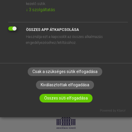
kezelő sütik.
↓
3
szolgáltatás
SÚGÓ
RÓLUNK
ELÉRHETŐSÉG
ÖSSZES APP ÁTKAPCSOLÁSA
Használja ezt a kapcsolót az összes alkalmazás
SÜTI BEÁLLÍTÁSOK
engedélyezéséhez/letiltásához.
IRATKOZZ FEL HÍRLEVELÜNKRE!
Csak a szükséges sütik elfogadása
Kiválasztottak elfogadása
Összes süti elfogadása
LICENCSZERZŐDÉS
ADATVÉDELEM
Powered by Klaro!