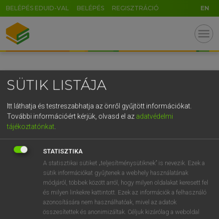
BELÉPÉS EDUID-VAL
BELÉPÉS
REGISZTRÁCIÓ
EN
GR
menu
5
6
7
8
9
ö
ü
ó
r
t
z
u
i
o
p
ő
ú
SÜTIK LISTÁJA
g
h
j
k
l
é
á
ű
Ω
v
b
n
m
,
.
-
AltGr
Itt láthatja és testreszabhatja az önről gyűjtött információkat.
További információért kérjük, olvasd el az
adatvédelmi
tájékoztatónkat
.
STATISZTIKA
A statisztikai sütiket „teljesítménysütiknek” is nevezik. Ezek a
sütik információkat gyűjtenek a webhely használatának
módjáról, többek között arról, hogy milyen oldalakat keresett fel
és milyen linkekre kattintott. Ezek az információk a felhasználó
azonosítására nem használhatóak, mivel az adatok
összesítettek és anonimizáltak. Céljuk kizárólag a weboldal