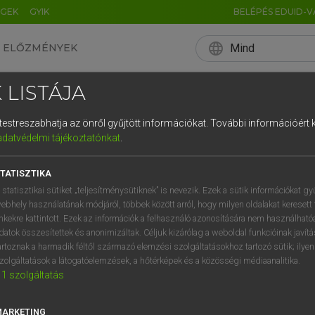
ÉGEK
GYIK
BELÉPÉS EDUID-V
language
Mind
ELŐZMÉNYEK
EN
HU
DE
CN
FR
ES
IT
NL
RU
 LISTÁJA
0
1
2
3
4
és testreszabhatja az önről gyűjtött információkat.
További információért k
q
w
e
adatvédelmi tájékoztatónkat
.
a
s
d
f
TATISZTIKA
í
y
x
c
 statisztikai sütiket „teljesítménysütiknek” is nevezik. Ezek a sütik információkat gy
ebhely használatának módjáról, többek között arról, hogy milyen oldalakat keresett 
inkekre kattintott. Ezek az információk a felhasználó azonosítására nem használható
datok összesítettek és anonimizáltak. Céljuk kizárólag a weboldal funkcióinak javít
artoznak a harmadik féltől származó elemzési szolgáltatásokhoz tartozó sütik; ilye
zolgáltatások a látogatóelemzések, a hőtérképek és a közösségi médiaanalitika.
1
szolgáltatás
MARKETING