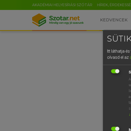
AKADÉMIAI HELYESÍRÁSI SZÓTÁR
HÍREK, ÉRDEKESS
KEDVENCEK
SÜTIK
Itt láthatja 
olvasd el az
S
A
w
l
a
t
s
↓