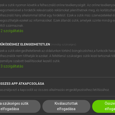
zek a sütik nyomon követik a felhasználó online tevékenységét. Az online tevékeny
egismerésével a hirdetők relevánsabb reklámokat jeleníthetnek meg, és korlátozhat
elhasználó hány alkalommal láthat egy hirdetést. Ezek a sütik más szervezetekkel és
OOOOPS!
egoszthatják ezeket az információkat. Ezek állandó sütik, amelyek szinte mindig 
éltől származnak.
2
szolgáltatás
Úgy látszik, a keresett oldal nem található!
ŰKÖDÉSHEZ ELENGEDHETETLEN
(mindig szükséges)
zek a sütik elengedhetetlenek az oldalunkon történő böngészéshez,a funkciók hasz
elhasználók nem tilthatják le azokat. A feltétlenül szükséges sütik közé tartoznak t
zemélyre szabott beállításokat kezelő sütik.
3
szolgáltatás
SSZES APP ÁTKAPCSOLÁSA
HASZNÁLÓKNAK
SÚGÓ
asználja ezt a kapcsolót az összes alkalmazás engedélyezéséhez/letiltásához.
K
RÓLUNK
NTÉZMÉNYEKNEK
ELÉRHETŐSÉG
a szükséges sütik
Kiválasztottak
Összes
MEGOLDÁSOK
SÜTI BEÁLLÍTÁSOK
elfogadása
elfogadása
elfog