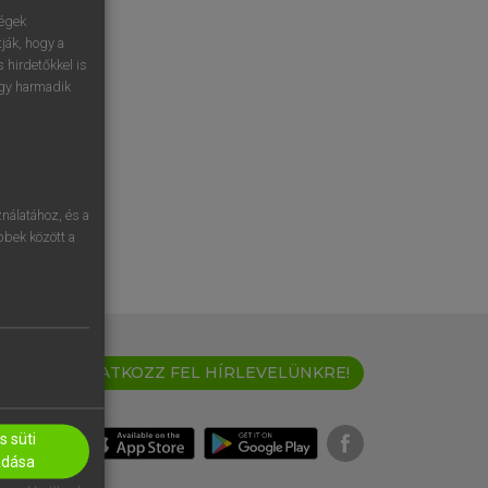
ségek
ják, hogy a
 hirdetőkkel is
egy harmadik
nálatához, és a
öbbek között a
IRATKOZZ FEL HÍRLEVELÜNKRE!
 süti
adása