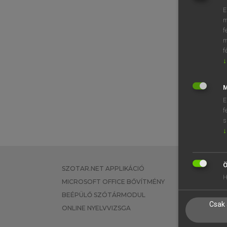
E
m
f
m
f
↓
M
E
f
s
↓
Ö
SZOTAR.NET APPLIKÁCIÓ
EGYÉNI FEL
H
MICROSOFT OFFICE BŐVÍTMÉNY
TANULÓKNA
BEÉPÜLŐ SZÓTÁRMODUL
OKTATÁSI I
Csak 
ONLINE NYELVVIZSGA
VÁLLALATI 