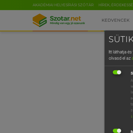
AKADÉMIAI HELYESÍRÁSI SZÓTÁR
HÍREK, ÉRDEKESS
KEDVENCEK
SÜTIK
Itt láthatja 
olvasd el az
S
A
w
l
a
t
s
↓