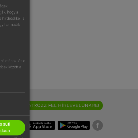
ségek
ják, hogy a
 hirdetőkkel is
egy harmadik
nálatához, és a
öbbek között a
IRATKOZZ FEL HÍRLEVELÜNKRE!
 süti
adása