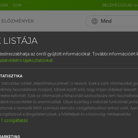
ÉGEK
GYIK
BELÉPÉS EDUID-V
language
Mind
ELŐZMÉNYEK
EN
HU
DE
CN
FR
ES
IT
NL
RU
 LISTÁJA
0
1
2
3
4
és testreszabhatja az önről gyűjtött információkat.
További információért k
q
w
e
adatvédelmi tájékoztatónkat
.
a
s
d
f
TATISZTIKA
í
y
x
c
 statisztikai sütiket „teljesítménysütiknek” is nevezik. Ezek a sütik információkat gy
ebhely használatának módjáról, többek között arról, hogy milyen oldalakat keresett 
inkekre kattintott. Ezek az információk a felhasználó azonosítására nem használható
datok összesítettek és anonimizáltak. Céljuk kizárólag a weboldal funkcióinak javít
artoznak a harmadik féltől származó elemzési szolgáltatásokhoz tartozó sütik; ilye
zolgáltatások a látogatóelemzések, a hőtérképek és a közösségi médiaanalitika.
1
szolgáltatás
MARKETING