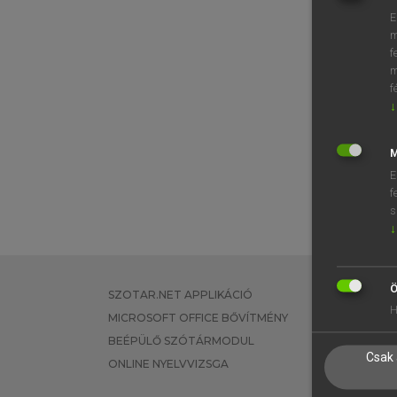
E
m
f
m
f
↓
M
E
f
s
↓
Ö
SZOTAR.NET APPLIKÁCIÓ
EGYÉNI FEL
H
MICROSOFT OFFICE BŐVÍTMÉNY
TANULÓKNA
BEÉPÜLŐ SZÓTÁRMODUL
OKTATÁSI I
Csak 
ONLINE NYELVVIZSGA
VÁLLALATI 