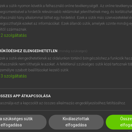
zek a sütik nyomon követik a felhasználó online tevékenységét. Az online tevékeny
egismerésével a hirdetők relevánsabb reklámokat jeleníthetnek meg, és korlátozhat
elhasználó hány alkalommal láthat egy hirdetést. Ezek a sütik más szervezetekkel és
OOOOPS!
egoszthatják ezeket az információkat. Ezek állandó sütik, amelyek szinte mindig 
éltől származnak.
2
szolgáltatás
Úgy látszik, a keresett oldal nem található!
ŰKÖDÉSHEZ ELENGEDHETETLEN
(mindig szükséges)
zek a sütik elengedhetetlenek az oldalunkon történő böngészéshez,a funkciók hasz
elhasználók nem tilthatják le azokat. A feltétlenül szükséges sütik közé tartoznak t
zemélyre szabott beállításokat kezelő sütik.
3
szolgáltatás
SSZES APP ÁTKAPCSOLÁSA
HASZNÁLÓKNAK
SÚGÓ
asználja ezt a kapcsolót az összes alkalmazás engedélyezéséhez/letiltásához.
K
RÓLUNK
NTÉZMÉNYEKNEK
ELÉRHETŐSÉG
a szükséges sütik
Kiválasztottak
Összes
MEGOLDÁSOK
SÜTI BEÁLLÍTÁSOK
elfogadása
elfogadása
elfog