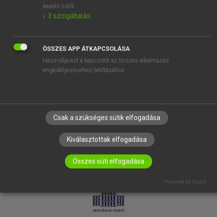
kezelő sütik.
↓
3
szolgáltatás
SÚGÓ
RÓLUNK
ELÉRHETŐSÉG
ÖSSZES APP ÁTKAPCSOLÁSA
Használja ezt a kapcsolót az összes alkalmazás
SÜTI BEÁLLÍTÁSOK
engedélyezéséhez/letiltásához.
IRATKOZZ FEL HÍRLEVELÜNKRE!
Csak a szükséges sütik elfogadása
Kiválasztottak elfogadása
Összes süti elfogadása
LICENCSZERZŐDÉS
ADATVÉDELEM
Powered by Klaro!