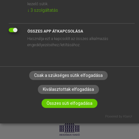
kezelő sütik.
↓
3
szolgáltatás
SÚGÓ
RÓLUNK
ELÉRHETŐSÉG
ÖSSZES APP ÁTKAPCSOLÁSA
Használja ezt a kapcsolót az összes alkalmazás
SÜTI BEÁLLÍTÁSOK
engedélyezéséhez/letiltásához.
IRATKOZZ FEL HÍRLEVELÜNKRE!
Csak a szükséges sütik elfogadása
Kiválasztottak elfogadása
Összes süti elfogadása
LICENCSZERZŐDÉS
ADATVÉDELEM
Powered by Klaro!