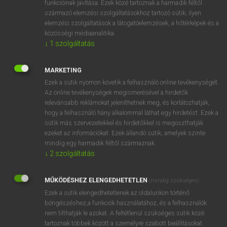
funkcióinak javítása. Ezek közé tartoznak a harmadik féltől
származó elemzési szolgáltatásokhoz tartozó sütik; ilyen
elemzési szolgáltatások a látogatóelemzések, a hőtérképek és a
OOOOPS!
közösségi médiaanalitika.
↓
1
szolgáltatás
Úgy látszik, a keresett oldal nem található!
MARKETING
Ezek a sütik nyomon követik a felhasználó online tevékenységét.
Az online tevékenységek megismerésével a hirdetők
relevánsabb reklámokat jeleníthetnek meg, és korlátozhatják,
hogy a felhasználó hány alkalommal láthat egy hirdetést. Ezek a
SZOTAR.NET APPLIKÁCIÓ
sütik más szervezetekkel és hirdetőkkel is megoszthatják
MICROSOFT OFFICE BŐVÍTMÉNY
ezeket az információkat. Ezek állandó sütik, amelyek szinte
BEÉPÜLŐ SZÓTÁRMODUL
mindig egy harmadik féltől származnak.
ONLINE NYELVVIZSGA
↓
2
szolgáltatás
MŰKÖDÉSHEZ ELENGEDHETETLEN
(mindig szükséges)
EGYÉNI FELHASZNÁLÓKNAK
Ezek a sütik elengedhetetlenek az oldalunkon történő
TANULÓKNAK
böngészéshez,a funkciók használatához, és a felhasználók
OKTATÁSI INTÉZMÉNYEKNEK
nem tilthatják le azokat. A feltétlenül szükséges sütik közé
VÁLLALATI MEGOLDÁSOK
tartoznak többek között a személyre szabott beállításokat