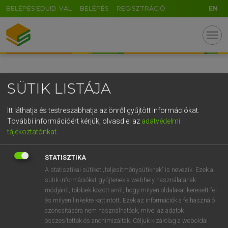
BELÉPÉS EDUID-VAL
BELÉPÉS
REGISZTRÁCIÓ
EN
GR
menu
5
6
7
8
9
ö
ü
ó
r
t
z
u
i
o
p
ő
ú
SÜTIK LISTÁJA
g
h
j
k
l
é
á
ű
Ω
v
b
n
m
,
.
-
AltGr
Itt láthatja és testreszabhatja az önről gyűjtött információkat.
További információért kérjük, olvasd el az
adatvédelmi
tájékoztatónkat
.
STATISZTIKA
A statisztikai sütiket „teljesítménysütiknek” is nevezik. Ezek a
sütik információkat gyűjtenek a webhely használatának
módjáról, többek között arról, hogy milyen oldalakat keresett fel
és milyen linkekre kattintott. Ezek az információk a felhasználó
azonosítására nem használhatóak, mivel az adatok
összesítettek és anonimizáltak. Céljuk kizárólag a weboldal