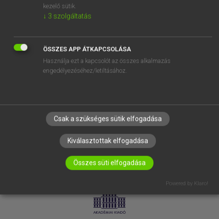
kezelő sütik.
↓
3
szolgáltatás
SÚGÓ
RÓLUNK
ELÉRHETŐSÉG
ÖSSZES APP ÁTKAPCSOLÁSA
Használja ezt a kapcsolót az összes alkalmazás
SÜTI BEÁLLÍTÁSOK
engedélyezéséhez/letiltásához.
IRATKOZZ FEL HÍRLEVELÜNKRE!
Csak a szükséges sütik elfogadása
Kiválasztottak elfogadása
Összes süti elfogadása
LICENCSZERZŐDÉS
ADATVÉDELEM
Powered by Klaro!