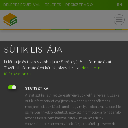
BELÉPÉS EDUID-VAL
BELÉPÉS
REGISZTRÁCIÓ
EN
U
GR
menu
5
6
7
8
9
ö
ü
ó
r
t
z
u
i
o
p
ő
ú
SÜTIK LISTÁJA
g
h
j
k
l
é
á
ű
Ω
c
v
b
n
m
,
.
-
AltGr
Itt láthatja és testreszabhatja az önről gyűjtött információkat.
További információért kérjük, olvasd el az
adatvédelmi
tájékoztatónkat
.
STATISZTIKA
A statisztikai sütiket „teljesítménysütiknek” is nevezik. Ezek a
sütik információkat gyűjtenek a webhely használatának
módjáról, többek között arról, hogy milyen oldalakat keresett fel
és milyen linkekre kattintott. Ezek az információk a felhasználó
azonosítására nem használhatóak, mivel az adatok
összesítettek és anonimizáltak. Céljuk kizárólag a weboldal