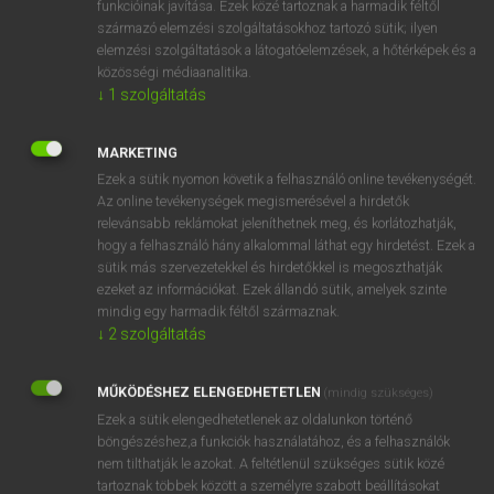
funkcióinak javítása. Ezek közé tartoznak a harmadik féltől
származó elemzési szolgáltatásokhoz tartozó sütik; ilyen
elemzési szolgáltatások a látogatóelemzések, a hőtérképek és a
OOOOPS!
közösségi médiaanalitika.
↓
1
szolgáltatás
Úgy látszik, a keresett oldal nem található!
MARKETING
Ezek a sütik nyomon követik a felhasználó online tevékenységét.
Az online tevékenységek megismerésével a hirdetők
relevánsabb reklámokat jeleníthetnek meg, és korlátozhatják,
hogy a felhasználó hány alkalommal láthat egy hirdetést. Ezek a
SZOTAR.NET APPLIKÁCIÓ
sütik más szervezetekkel és hirdetőkkel is megoszthatják
MICROSOFT OFFICE BŐVÍTMÉNY
ezeket az információkat. Ezek állandó sütik, amelyek szinte
BEÉPÜLŐ SZÓTÁRMODUL
mindig egy harmadik féltől származnak.
ONLINE NYELVVIZSGA
↓
2
szolgáltatás
MŰKÖDÉSHEZ ELENGEDHETETLEN
(mindig szükséges)
EGYÉNI FELHASZNÁLÓKNAK
Ezek a sütik elengedhetetlenek az oldalunkon történő
TANULÓKNAK
böngészéshez,a funkciók használatához, és a felhasználók
OKTATÁSI INTÉZMÉNYEKNEK
nem tilthatják le azokat. A feltétlenül szükséges sütik közé
VÁLLALATI MEGOLDÁSOK
tartoznak többek között a személyre szabott beállításokat