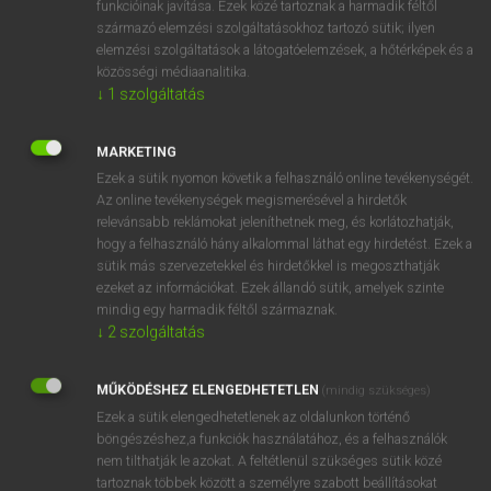
funkcióinak javítása. Ezek közé tartoznak a harmadik féltől
származó elemzési szolgáltatásokhoz tartozó sütik; ilyen
elemzési szolgáltatások a látogatóelemzések, a hőtérképek és a
OOOOPS!
közösségi médiaanalitika.
↓
1
szolgáltatás
Úgy látszik, a keresett oldal nem található!
MARKETING
Ezek a sütik nyomon követik a felhasználó online tevékenységét.
Az online tevékenységek megismerésével a hirdetők
relevánsabb reklámokat jeleníthetnek meg, és korlátozhatják,
hogy a felhasználó hány alkalommal láthat egy hirdetést. Ezek a
SZOTAR.NET APPLIKÁCIÓ
sütik más szervezetekkel és hirdetőkkel is megoszthatják
MICROSOFT OFFICE BŐVÍTMÉNY
ezeket az információkat. Ezek állandó sütik, amelyek szinte
BEÉPÜLŐ SZÓTÁRMODUL
mindig egy harmadik féltől származnak.
ONLINE NYELVVIZSGA
↓
2
szolgáltatás
MŰKÖDÉSHEZ ELENGEDHETETLEN
(mindig szükséges)
EGYÉNI FELHASZNÁLÓKNAK
Ezek a sütik elengedhetetlenek az oldalunkon történő
TANULÓKNAK
böngészéshez,a funkciók használatához, és a felhasználók
OKTATÁSI INTÉZMÉNYEKNEK
nem tilthatják le azokat. A feltétlenül szükséges sütik közé
VÁLLALATI MEGOLDÁSOK
tartoznak többek között a személyre szabott beállításokat