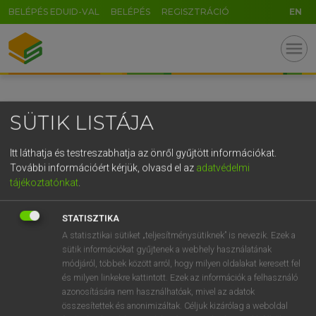
BELÉPÉS EDUID-VAL
BELÉPÉS
REGISZTRÁCIÓ
EN
GR
menu
5
6
7
8
9
ö
ü
ó
r
t
z
u
i
o
p
ő
ú
SÜTIK LISTÁJA
g
h
j
k
l
é
á
ű
Ω
v
b
n
m
,
.
-
AltGr
Itt láthatja és testreszabhatja az önről gyűjtött információkat.
További információért kérjük, olvasd el az
adatvédelmi
tájékoztatónkat
.
STATISZTIKA
A statisztikai sütiket „teljesítménysütiknek” is nevezik. Ezek a
sütik információkat gyűjtenek a webhely használatának
módjáról, többek között arról, hogy milyen oldalakat keresett fel
és milyen linkekre kattintott. Ezek az információk a felhasználó
azonosítására nem használhatóak, mivel az adatok
összesítettek és anonimizáltak. Céljuk kizárólag a weboldal