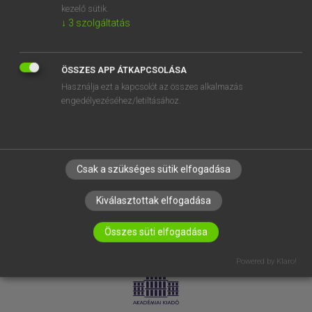
kezelő sütik.
↓
3
szolgáltatás
SÚGÓ
RÓLUNK
ELÉRHETŐSÉG
ÖSSZES APP ÁTKAPCSOLÁSA
Használja ezt a kapcsolót az összes alkalmazás
SÜTI BEÁLLÍTÁSOK
engedélyezéséhez/letiltásához.
IRATKOZZ FEL HÍRLEVELÜNKRE!
Csak a szükséges sütik elfogadása
Kiválasztottak elfogadása
Összes süti elfogadása
LICENCSZERZŐDÉS
ADATVÉDELEM
Powered by Klaro!