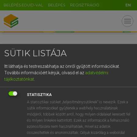
BELÉPÉS EDUID-VAL
BELÉPÉS
REGISZTRÁCIÓ
EN
GR
menu
5
6
7
8
9
ö
ü
ó
r
t
z
u
i
o
p
ő
ú
SÜTIK LISTÁJA
g
h
j
k
l
é
á
ű
Ω
v
b
n
m
,
.
-
AltGr
Itt láthatja és testreszabhatja az önről gyűjtött információkat.
További információért kérjük, olvasd el az
adatvédelmi
tájékoztatónkat
.
STATISZTIKA
A statisztikai sütiket „teljesítménysütiknek” is nevezik. Ezek a
sütik információkat gyűjtenek a webhely használatának
módjáról, többek között arról, hogy milyen oldalakat keresett fel
és milyen linkekre kattintott. Ezek az információk a felhasználó
azonosítására nem használhatóak, mivel az adatok
összesítettek és anonimizáltak. Céljuk kizárólag a weboldal