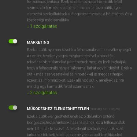
funkcióinak javítása. Ezek közé tartoznak a harmadik féltől
származó elemzési szolgáltatásokhoz tartozó sütik; ilyen
elemzési szolgáltatások a látogatóelemzések, a hőtérképek és a
OOOOPS!
közösségi médiaanalitika.
↓
1
szolgáltatás
Úgy látszik, a keresett oldal nem található!
MARKETING
Ezek a sütik nyomon követik a felhasználó online tevékenységét.
Az online tevékenységek megismerésével a hirdetők
relevánsabb reklámokat jeleníthetnek meg, és korlátozhatják,
hogy a felhasználó hány alkalommal láthat egy hirdetést. Ezek a
SZOTAR.NET APPLIKÁCIÓ
sütik más szervezetekkel és hirdetőkkel is megoszthatják
MICROSOFT OFFICE BŐVÍTMÉNY
ezeket az információkat. Ezek állandó sütik, amelyek szinte
BEÉPÜLŐ SZÓTÁRMODUL
mindig egy harmadik féltől származnak.
ONLINE NYELVVIZSGA
↓
2
szolgáltatás
MŰKÖDÉSHEZ ELENGEDHETETLEN
(mindig szükséges)
EGYÉNI FELHASZNÁLÓKNAK
Ezek a sütik elengedhetetlenek az oldalunkon történő
TANULÓKNAK
böngészéshez,a funkciók használatához, és a felhasználók
OKTATÁSI INTÉZMÉNYEKNEK
nem tilthatják le azokat. A feltétlenül szükséges sütik közé
VÁLLALATI MEGOLDÁSOK
tartoznak többek között a személyre szabott beállításokat