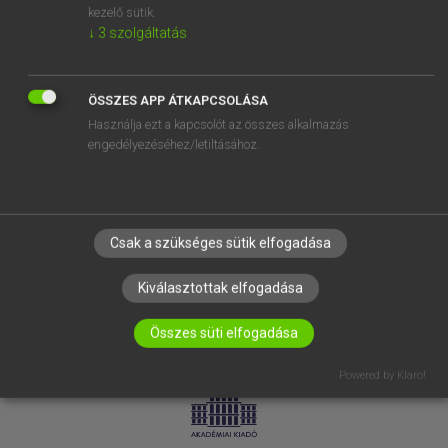
kezelő sütik.
↓
3
szolgáltatás
SÚGÓ
RÓLUNK
ELÉRHETŐSÉG
ÖSSZES APP ÁTKAPCSOLÁSA
Használja ezt a kapcsolót az összes alkalmazás
SÜTI BEÁLLÍTÁSOK
engedélyezéséhez/letiltásához.
IRATKOZZ FEL HÍRLEVELÜNKRE!
Csak a szükséges sütik elfogadása
Kiválasztottak elfogadása
Összes süti elfogadása
LICENCSZERZŐDÉS
ADATVÉDELEM
Powered by Klaro!