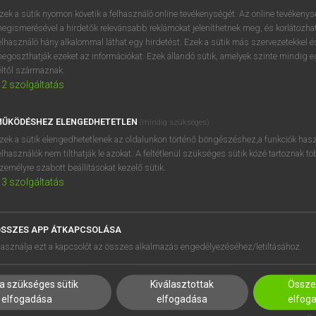
zek a sütik nyomon követik a felhasználó online tevékenységét. Az online tevékeny
egismerésével a hirdetők relevánsabb reklámokat jeleníthetnek meg, és korlátozhat
elhasználó hány alkalommal láthat egy hirdetést. Ezek a sütik más szervezetekkel és
OOOOPS!
egoszthatják ezeket az információkat. Ezek állandó sütik, amelyek szinte mindig 
éltől származnak.
2
szolgáltatás
Úgy látszik, a keresett oldal nem található!
ŰKÖDÉSHEZ ELENGEDHETETLEN
(mindig szükséges)
zek a sütik elengedhetetlenek az oldalunkon történő böngészéshez,a funkciók hasz
elhasználók nem tilthatják le azokat. A feltétlenül szükséges sütik közé tartoznak t
zemélyre szabott beállításokat kezelő sütik.
3
szolgáltatás
SSZES APP ÁTKAPCSOLÁSA
HASZNÁLÓKNAK
SÚGÓ
asználja ezt a kapcsolót az összes alkalmazás engedélyezéséhez/letiltásához.
K
RÓLUNK
NTÉZMÉNYEKNEK
ELÉRHETŐSÉG
a szükséges sütik
Kiválasztottak
Összes
MEGOLDÁSOK
SÜTI BEÁLLÍTÁSOK
elfogadása
elfogadása
elfog