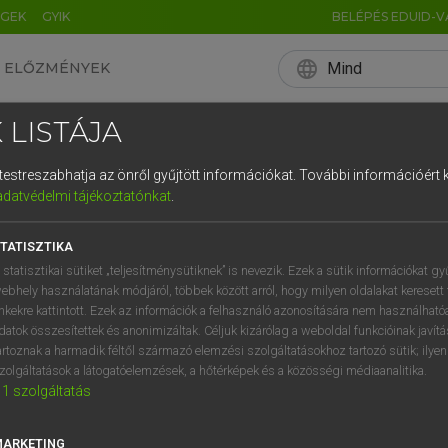
ÉGEK
GYIK
BELÉPÉS EDUID-V
language
Mind
ELŐZMÉNYEK
EN
HU
DE
CN
FR
ES
IT
NL
RU
 LISTÁJA
0
1
2
3
4
és testreszabhatja az önről gyűjtött információkat.
További információért k
q
w
e
adatvédelmi tájékoztatónkat
.
a
s
d
f
TATISZTIKA
í
y
x
c
 statisztikai sütiket „teljesítménysütiknek” is nevezik. Ezek a sütik információkat gy
ebhely használatának módjáról, többek között arról, hogy milyen oldalakat keresett 
inkekre kattintott. Ezek az információk a felhasználó azonosítására nem használható
datok összesítettek és anonimizáltak. Céljuk kizárólag a weboldal funkcióinak javít
artoznak a harmadik féltől származó elemzési szolgáltatásokhoz tartozó sütik; ilye
zolgáltatások a látogatóelemzések, a hőtérképek és a közösségi médiaanalitika.
1
szolgáltatás
MARKETING