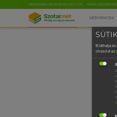
AKADÉMIAI HELYESÍRÁSI SZÓTÁR
HÍREK, ÉRDEKESS
KEDVENCEK
SÜTIK
Itt láthatja 
olvasd el az
S
A
w
l
a
t
s
↓