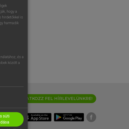
ségek
ják, hogy a
 hirdetőkkel is
egy harmadik
nálatához, és a
öbbek között a
IRATKOZZ FEL HÍRLEVELÜNKRE!
 süti
adása