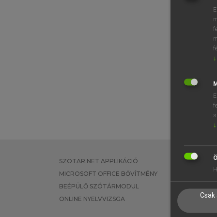
E
m
f
m
f
↓
M
E
f
s
↓
Ö
SZOTAR.NET APPLIKÁCIÓ
EGYÉNI FEL
H
MICROSOFT OFFICE BŐVÍTMÉNY
TANULÓKNA
BEÉPÜLŐ SZÓTÁRMODUL
OKTATÁSI I
Csak 
ONLINE NYELVVIZSGA
VÁLLALATI 