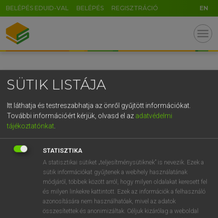
BELÉPÉS EDUID-VAL
BELÉPÉS
REGISZTRÁCIÓ
EN
GR
menu
5
6
7
8
9
ö
ü
ó
r
t
z
u
i
o
p
ő
ú
SÜTIK LISTÁJA
g
h
j
k
l
é
á
ű
Ω
v
b
n
m
,
.
-
AltGr
Itt láthatja és testreszabhatja az önről gyűjtött információkat.
További információért kérjük, olvasd el az
adatvédelmi
tájékoztatónkat
.
STATISZTIKA
A statisztikai sütiket „teljesítménysütiknek” is nevezik. Ezek a
sütik információkat gyűjtenek a webhely használatának
módjáról, többek között arról, hogy milyen oldalakat keresett fel
és milyen linkekre kattintott. Ezek az információk a felhasználó
azonosítására nem használhatóak, mivel az adatok
összesítettek és anonimizáltak. Céljuk kizárólag a weboldal