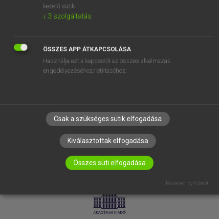
kezelő sütik.
↓
3
szolgáltatás
SÚGÓ
RÓLUNK
ELÉRHETŐSÉG
ÖSSZES APP ÁTKAPCSOLÁSA
Használja ezt a kapcsolót az összes alkalmazás
SÜTI BEÁLLÍTÁSOK
engedélyezéséhez/letiltásához.
IRATKOZZ FEL HÍRLEVELÜNKRE!
Csak a szükséges sütik elfogadása
Kiválasztottak elfogadása
Összes süti elfogadása
LICENCSZERZŐDÉS
ADATVÉDELEM
Powered by Klaro!