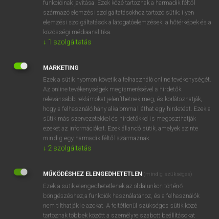
funkcióinak javítása. Ezek közé tartoznak a harmadik féltől
származó elemzési szolgáltatásokhoz tartozó sütik; ilyen
elemzési szolgáltatások a látogatóelemzések, a hőtérképek és a
OOOOPS!
közösségi médiaanalitika.
↓
1
szolgáltatás
Úgy látszik, a keresett oldal nem található!
MARKETING
Ezek a sütik nyomon követik a felhasználó online tevékenységét.
Az online tevékenységek megismerésével a hirdetők
relevánsabb reklámokat jeleníthetnek meg, és korlátozhatják,
hogy a felhasználó hány alkalommal láthat egy hirdetést. Ezek a
SZOTAR.NET APPLIKÁCIÓ
sütik más szervezetekkel és hirdetőkkel is megoszthatják
MICROSOFT OFFICE BŐVÍTMÉNY
ezeket az információkat. Ezek állandó sütik, amelyek szinte
BEÉPÜLŐ SZÓTÁRMODUL
mindig egy harmadik féltől származnak.
ONLINE NYELVVIZSGA
↓
2
szolgáltatás
MŰKÖDÉSHEZ ELENGEDHETETLEN
(mindig szükséges)
EGYÉNI FELHASZNÁLÓKNAK
Ezek a sütik elengedhetetlenek az oldalunkon történő
TANULÓKNAK
böngészéshez,a funkciók használatához, és a felhasználók
OKTATÁSI INTÉZMÉNYEKNEK
nem tilthatják le azokat. A feltétlenül szükséges sütik közé
VÁLLALATI MEGOLDÁSOK
tartoznak többek között a személyre szabott beállításokat