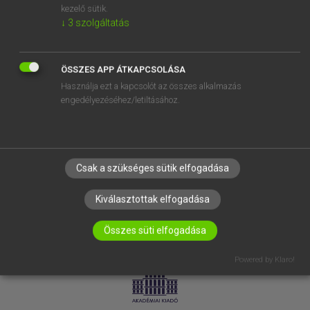
kezelő sütik.
↓
3
szolgáltatás
SÚGÓ
RÓLUNK
ELÉRHETŐSÉG
ÖSSZES APP ÁTKAPCSOLÁSA
Használja ezt a kapcsolót az összes alkalmazás
SÜTI BEÁLLÍTÁSOK
engedélyezéséhez/letiltásához.
IRATKOZZ FEL HÍRLEVELÜNKRE!
Csak a szükséges sütik elfogadása
Kiválasztottak elfogadása
Összes süti elfogadása
LICENCSZERZŐDÉS
ADATVÉDELEM
Powered by Klaro!