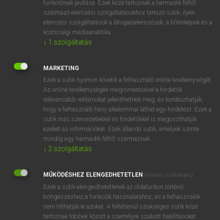
funkcióinak javítása. Ezek közé tartoznak a harmadik féltől
származó elemzési szolgáltatásokhoz tartozó sütik; ilyen
elemzési szolgáltatások a látogatóelemzések, a hőtérképek és a
OOOOPS!
közösségi médiaanalitika.
↓
1
szolgáltatás
Úgy látszik, a keresett oldal nem található!
MARKETING
Ezek a sütik nyomon követik a felhasználó online tevékenységét.
Az online tevékenységek megismerésével a hirdetők
relevánsabb reklámokat jeleníthetnek meg, és korlátozhatják,
hogy a felhasználó hány alkalommal láthat egy hirdetést. Ezek a
SZOTAR.NET APPLIKÁCIÓ
sütik más szervezetekkel és hirdetőkkel is megoszthatják
MICROSOFT OFFICE BŐVÍTMÉNY
ezeket az információkat. Ezek állandó sütik, amelyek szinte
BEÉPÜLŐ SZÓTÁRMODUL
mindig egy harmadik féltől származnak.
ONLINE NYELVVIZSGA
↓
2
szolgáltatás
MŰKÖDÉSHEZ ELENGEDHETETLEN
(mindig szükséges)
EGYÉNI FELHASZNÁLÓKNAK
Ezek a sütik elengedhetetlenek az oldalunkon történő
TANULÓKNAK
böngészéshez,a funkciók használatához, és a felhasználók
OKTATÁSI INTÉZMÉNYEKNEK
nem tilthatják le azokat. A feltétlenül szükséges sütik közé
VÁLLALATI MEGOLDÁSOK
tartoznak többek között a személyre szabott beállításokat