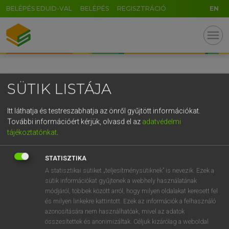
BELÉPÉS EDUID-VAL
BELÉPÉS
REGISZTRÁCIÓ
EN
GR
menu
5
6
7
8
9
ö
ü
ó
r
t
z
u
i
o
p
ő
ú
SÜTIK LISTÁJA
g
h
j
k
l
é
á
ű
Ω
v
b
n
m
,
.
-
AltGr
Itt láthatja és testreszabhatja az önről gyűjtött információkat.
További információért kérjük, olvasd el az
adatvédelmi
tájékoztatónkat
.
STATISZTIKA
A statisztikai sütiket „teljesítménysütiknek” is nevezik. Ezek a
sütik információkat gyűjtenek a webhely használatának
módjáról, többek között arról, hogy milyen oldalakat keresett fel
és milyen linkekre kattintott. Ezek az információk a felhasználó
azonosítására nem használhatóak, mivel az adatok
összesítettek és anonimizáltak. Céljuk kizárólag a weboldal