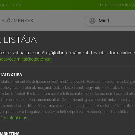
ÉGEK
GYIK
BELÉPÉS EDUID-V
language
Mind
ELŐZMÉNYEK
EN
HU
DE
CN
FR
ES
IT
NL
RU
 LISTÁJA
0
1
2
3
4
és testreszabhatja az önről gyűjtött információkat.
További információért k
q
w
e
adatvédelmi tájékoztatónkat
.
a
s
d
f
TATISZTIKA
í
y
x
c
 statisztikai sütiket „teljesítménysütiknek” is nevezik. Ezek a sütik információkat gy
ebhely használatának módjáról, többek között arról, hogy milyen oldalakat keresett 
inkekre kattintott. Ezek az információk a felhasználó azonosítására nem használható
datok összesítettek és anonimizáltak. Céljuk kizárólag a weboldal funkcióinak javít
artoznak a harmadik féltől származó elemzési szolgáltatásokhoz tartozó sütik; ilye
zolgáltatások a látogatóelemzések, a hőtérképek és a közösségi médiaanalitika.
1
szolgáltatás
MARKETING