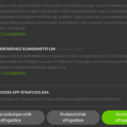
zek a sütik nyomon követik a felhasználó online tevékenységét. Az online tevékeny
egismerésével a hirdetők relevánsabb reklámokat jeleníthetnek meg, és korlátozhat
elhasználó hány alkalommal láthat egy hirdetést. Ezek a sütik más szervezetekkel és
OOOOPS!
egoszthatják ezeket az információkat. Ezek állandó sütik, amelyek szinte mindig 
éltől származnak.
2
szolgáltatás
Úgy látszik, a keresett oldal nem található!
ŰKÖDÉSHEZ ELENGEDHETETLEN
(mindig szükséges)
zek a sütik elengedhetetlenek az oldalunkon történő böngészéshez,a funkciók hasz
elhasználók nem tilthatják le azokat. A feltétlenül szükséges sütik közé tartoznak t
zemélyre szabott beállításokat kezelő sütik.
3
szolgáltatás
SSZES APP ÁTKAPCSOLÁSA
HASZNÁLÓKNAK
SÚGÓ
asználja ezt a kapcsolót az összes alkalmazás engedélyezéséhez/letiltásához.
K
RÓLUNK
NTÉZMÉNYEKNEK
ELÉRHETŐSÉG
a szükséges sütik
Kiválasztottak
Összes
MEGOLDÁSOK
SÜTI BEÁLLÍTÁSOK
elfogadása
elfogadása
elfog