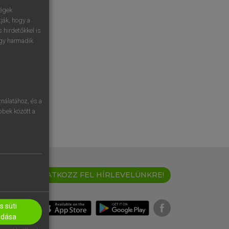
ségek
ják, hogy a
 hirdetőkkel is
egy harmadik
nálatához, és a
öbbek között a
IRATKOZZ FEL HÍRLEVELÜNKRE!
 süti
adása