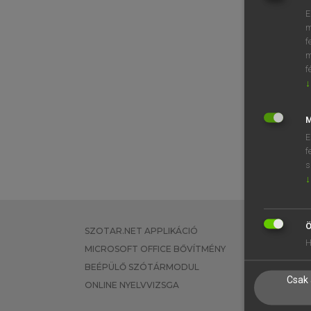
E
m
f
m
f
↓
M
E
f
s
↓
Ö
SZOTAR.NET APPLIKÁCIÓ
EGYÉNI FEL
H
MICROSOFT OFFICE BŐVÍTMÉNY
TANULÓKNA
BEÉPÜLŐ SZÓTÁRMODUL
OKTATÁSI I
Csak 
ONLINE NYELVVIZSGA
VÁLLALATI 