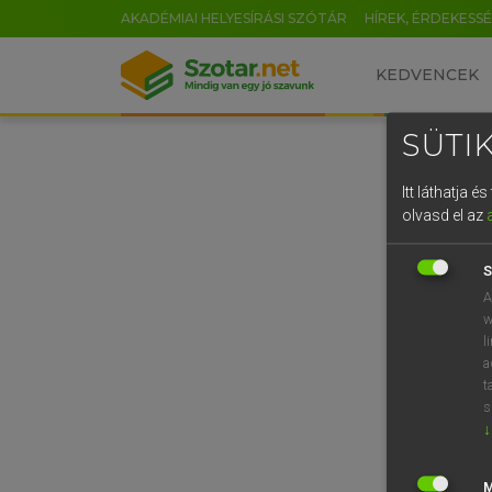
AKADÉMIAI HELYESÍRÁSI SZÓTÁR
HÍREK, ÉRDEKESS
KEDVENCEK
SÜTIK
Itt láthatja 
olvasd el az
S
A
w
l
a
t
s
↓