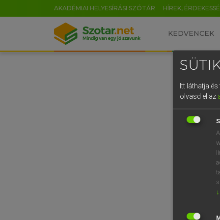
AKADÉMIAI HELYESÍRÁSI SZÓTÁR
HÍREK, ÉRDEKESS
KEDVENCEK
SÜTIK
Itt láthatja 
olvasd el az
S
A
w
l
a
t
s
↓