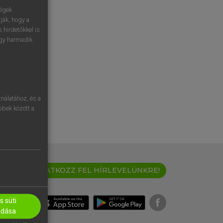
ségek
ják, hogy a
 hirdetőkkel is
egy harmadik
nálatához, és a
öbbek között a
IRATKOZZ FEL HÍRLEVELÜNKRE!
 süti
adása