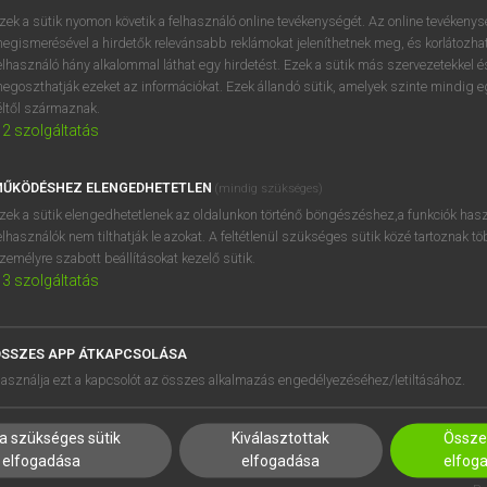
zek a sütik nyomon követik a felhasználó online tevékenységét. Az online tevékeny
egismerésével a hirdetők relevánsabb reklámokat jeleníthetnek meg, és korlátozhat
elhasználó hány alkalommal láthat egy hirdetést. Ezek a sütik más szervezetekkel és
OOOOPS!
egoszthatják ezeket az információkat. Ezek állandó sütik, amelyek szinte mindig 
éltől származnak.
2
szolgáltatás
Úgy látszik, a keresett oldal nem található!
ŰKÖDÉSHEZ ELENGEDHETETLEN
(mindig szükséges)
zek a sütik elengedhetetlenek az oldalunkon történő böngészéshez,a funkciók hasz
elhasználók nem tilthatják le azokat. A feltétlenül szükséges sütik közé tartoznak t
zemélyre szabott beállításokat kezelő sütik.
3
szolgáltatás
SSZES APP ÁTKAPCSOLÁSA
HASZNÁLÓKNAK
SÚGÓ
asználja ezt a kapcsolót az összes alkalmazás engedélyezéséhez/letiltásához.
K
RÓLUNK
NTÉZMÉNYEKNEK
ELÉRHETŐSÉG
a szükséges sütik
Kiválasztottak
Összes
MEGOLDÁSOK
SÜTI BEÁLLÍTÁSOK
elfogadása
elfogadása
elfog