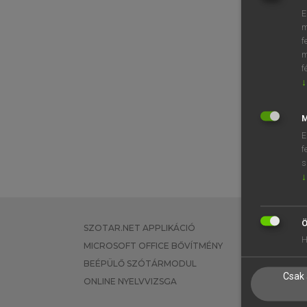
E
m
f
m
f
↓
M
E
f
s
↓
Ö
SZOTAR.NET APPLIKÁCIÓ
EGYÉNI FEL
H
MICROSOFT OFFICE BŐVÍTMÉNY
TANULÓKNA
BEÉPÜLŐ SZÓTÁRMODUL
OKTATÁSI I
Csak 
ONLINE NYELVVIZSGA
VÁLLALATI 