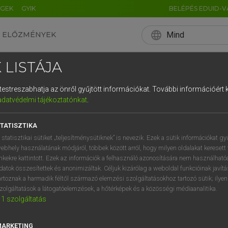
ÉGEK
GYIK
BELÉPÉS EDUID-V
language
Mind
ELŐZMÉNYEK
EN
HU
DE
CN
FR
ES
IT
NL
RU
 LISTÁJA
0
1
2
3
4
és testreszabhatja az önről gyűjtött információkat.
További információért k
q
w
e
adatvédelmi tájékoztatónkat
.
a
s
d
f
TATISZTIKA
í
y
x
c
 statisztikai sütiket „teljesítménysütiknek” is nevezik. Ezek a sütik információkat gy
ebhely használatának módjáról, többek között arról, hogy milyen oldalakat keresett 
inkekre kattintott. Ezek az információk a felhasználó azonosítására nem használható
datok összesítettek és anonimizáltak. Céljuk kizárólag a weboldal funkcióinak javít
artoznak a harmadik féltől származó elemzési szolgáltatásokhoz tartozó sütik; ilye
zolgáltatások a látogatóelemzések, a hőtérképek és a közösségi médiaanalitika.
1
szolgáltatás
MARKETING