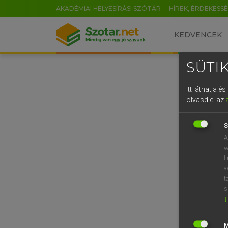
AKADÉMIAI HELYESÍRÁSI SZÓTÁR
HÍREK, ÉRDEKESS
KEDVENCEK
SÜTIK
Itt láthatja 
olvasd el az
S
A
w
l
a
t
s
↓