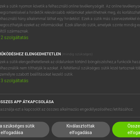
zek a sütik nyomon követik a felhasználó online tevékenységét. Az online tevékeny
egismerésével a hirdetők relevánsabb reklámokat jeleníthetnek meg, és korlátozhat
elhasználó hány alkalommal láthat egy hirdetést. Ezek a sütik más szervezetekkel és
OOOOPS!
egoszthatják ezeket az információkat. Ezek állandó sütik, amelyek szinte mindig 
éltől származnak.
2
szolgáltatás
Úgy látszik, a keresett oldal nem található!
ŰKÖDÉSHEZ ELENGEDHETETLEN
(mindig szükséges)
zek a sütik elengedhetetlenek az oldalunkon történő böngészéshez,a funkciók hasz
elhasználók nem tilthatják le azokat. A feltétlenül szükséges sütik közé tartoznak t
zemélyre szabott beállításokat kezelő sütik.
3
szolgáltatás
SSZES APP ÁTKAPCSOLÁSA
HASZNÁLÓKNAK
SÚGÓ
asználja ezt a kapcsolót az összes alkalmazás engedélyezéséhez/letiltásához.
K
RÓLUNK
NTÉZMÉNYEKNEK
ELÉRHETŐSÉG
a szükséges sütik
Kiválasztottak
Összes
MEGOLDÁSOK
SÜTI BEÁLLÍTÁSOK
elfogadása
elfogadása
elfog