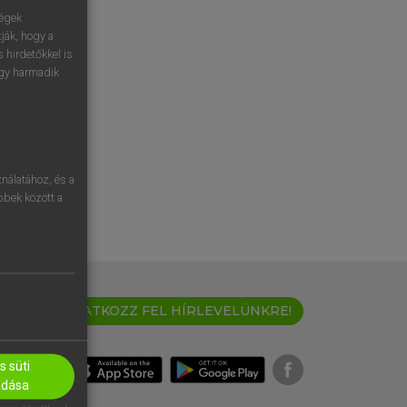
ségek
ják, hogy a
 hirdetőkkel is
egy harmadik
nálatához, és a
öbbek között a
IRATKOZZ FEL HÍRLEVELÜNKRE!
 süti
adása