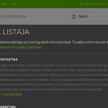
ÉGEK
GYIK
BELÉPÉS EDUID-V
language
Mind
ELŐZMÉNYEK
EN
HU
DE
CN
FR
ES
IT
NL
RU
 LISTÁJA
0
1
2
3
4
és testreszabhatja az önről gyűjtött információkat.
További információért k
q
w
e
adatvédelmi tájékoztatónkat
.
a
s
d
f
TATISZTIKA
í
y
x
c
 statisztikai sütiket „teljesítménysütiknek” is nevezik. Ezek a sütik információkat gy
ebhely használatának módjáról, többek között arról, hogy milyen oldalakat keresett 
inkekre kattintott. Ezek az információk a felhasználó azonosítására nem használható
datok összesítettek és anonimizáltak. Céljuk kizárólag a weboldal funkcióinak javít
artoznak a harmadik féltől származó elemzési szolgáltatásokhoz tartozó sütik; ilye
zolgáltatások a látogatóelemzések, a hőtérképek és a közösségi médiaanalitika.
1
szolgáltatás
MARKETING