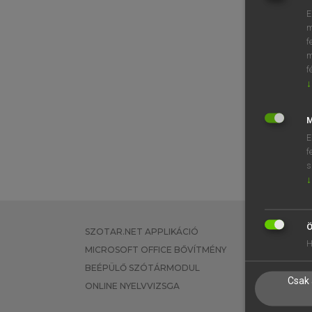
E
m
f
m
f
↓
M
E
f
s
↓
Ö
SZOTAR.NET APPLIKÁCIÓ
EGYÉNI FEL
H
MICROSOFT OFFICE BŐVÍTMÉNY
TANULÓKNA
BEÉPÜLŐ SZÓTÁRMODUL
OKTATÁSI I
Csak 
ONLINE NYELVVIZSGA
VÁLLALATI 