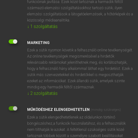
funkcióinak javítása. Ezek közé tartoznak a harmadik féltől
származó elemzési szolgáltatásokhoz tartozó sütik; ilyen
elemzési szolgáltatások a látogatóelemzések, a hőtérképek és a
OOOOPS!
közösségi médiaanalitika.
↓
1
szolgáltatás
Úgy látszik, a keresett oldal nem található!
MARKETING
Ezek a sütik nyomon követik a felhasználó online tevékenységét.
Az online tevékenységek megismerésével a hirdetők
relevánsabb reklámokat jeleníthetnek meg, és korlátozhatják,
hogy a felhasználó hány alkalommal láthat egy hirdetést. Ezek a
SZOTAR.NET APPLIKÁCIÓ
sütik más szervezetekkel és hirdetőkkel is megoszthatják
MICROSOFT OFFICE BŐVÍTMÉNY
ezeket az információkat. Ezek állandó sütik, amelyek szinte
BEÉPÜLŐ SZÓTÁRMODUL
mindig egy harmadik féltől származnak.
ONLINE NYELVVIZSGA
↓
2
szolgáltatás
MŰKÖDÉSHEZ ELENGEDHETETLEN
(mindig szükséges)
EGYÉNI FELHASZNÁLÓKNAK
Ezek a sütik elengedhetetlenek az oldalunkon történő
TANULÓKNAK
böngészéshez,a funkciók használatához, és a felhasználók
OKTATÁSI INTÉZMÉNYEKNEK
nem tilthatják le azokat. A feltétlenül szükséges sütik közé
VÁLLALATI MEGOLDÁSOK
tartoznak többek között a személyre szabott beállításokat