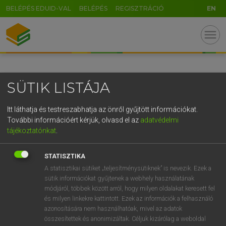
BELÉPÉS EDUID-VAL
BELÉPÉS
REGISZTRÁCIÓ
EN
GR
menu
5
6
7
8
9
ö
ü
ó
r
t
z
u
i
o
p
ő
ú
SÜTIK LISTÁJA
g
h
j
k
l
é
á
ű
Ω
v
b
n
m
,
.
-
AltGr
Itt láthatja és testreszabhatja az önről gyűjtött információkat.
További információért kérjük, olvasd el az
adatvédelmi
tájékoztatónkat
.
STATISZTIKA
A statisztikai sütiket „teljesítménysütiknek” is nevezik. Ezek a
sütik információkat gyűjtenek a webhely használatának
módjáról, többek között arról, hogy milyen oldalakat keresett fel
és milyen linkekre kattintott. Ezek az információk a felhasználó
azonosítására nem használhatóak, mivel az adatok
összesítettek és anonimizáltak. Céljuk kizárólag a weboldal