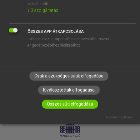
kezelő sütik.
↓
3
szolgáltatás
SÚGÓ
RÓLUNK
ELÉRHETŐSÉG
ÖSSZES APP ÁTKAPCSOLÁSA
Használja ezt a kapcsolót az összes alkalmazás
SÜTI BEÁLLÍTÁSOK
engedélyezéséhez/letiltásához.
IRATKOZZ FEL HÍRLEVELÜNKRE!
Csak a szükséges sütik elfogadása
Kiválasztottak elfogadása
Összes süti elfogadása
LICENCSZERZŐDÉS
ADATVÉDELEM
Powered by Klaro!