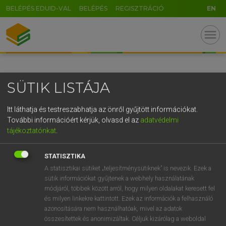
BELÉPÉS EDUID-VAL
BELÉPÉS
REGISZTRÁCIÓ
EN
GR
menu
5
6
7
8
9
ö
ü
ó
r
t
z
u
i
o
p
ő
ú
SÜTIK LISTÁJA
g
h
j
k
l
é
á
ű
Ω
v
b
n
m
,
.
-
AltGr
Itt láthatja és testreszabhatja az önről gyűjtött információkat.
További információért kérjük, olvasd el az
adatvédelmi
tájékoztatónkat
.
STATISZTIKA
A statisztikai sütiket „teljesítménysütiknek” is nevezik. Ezek a
sütik információkat gyűjtenek a webhely használatának
módjáról, többek között arról, hogy milyen oldalakat keresett fel
és milyen linkekre kattintott. Ezek az információk a felhasználó
azonosítására nem használhatóak, mivel az adatok
összesítettek és anonimizáltak. Céljuk kizárólag a weboldal