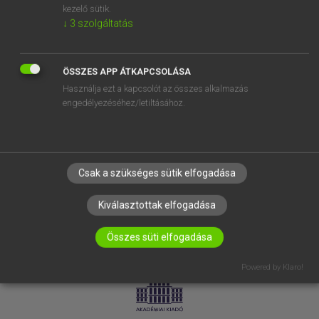
kezelő sütik.
↓
3
szolgáltatás
SÚGÓ
RÓLUNK
ELÉRHETŐSÉG
ÖSSZES APP ÁTKAPCSOLÁSA
Használja ezt a kapcsolót az összes alkalmazás
SÜTI BEÁLLÍTÁSOK
engedélyezéséhez/letiltásához.
IRATKOZZ FEL HÍRLEVELÜNKRE!
Csak a szükséges sütik elfogadása
Kiválasztottak elfogadása
Összes süti elfogadása
LICENCSZERZŐDÉS
ADATVÉDELEM
Powered by Klaro!