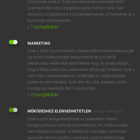
funkcióinak javítása. Ezek közé tartoznak a harmadik féltől
származó elemzési szolgáltatásokhoz tartozó sütik; ilyen
elemzési szolgáltatások a látogatóelemzések, a hőtérképek és a
OOOOPS!
közösségi médiaanalitika.
↓
1
szolgáltatás
Úgy látszik, a keresett oldal nem található!
MARKETING
Ezek a sütik nyomon követik a felhasználó online tevékenységét.
Az online tevékenységek megismerésével a hirdetők
relevánsabb reklámokat jeleníthetnek meg, és korlátozhatják,
hogy a felhasználó hány alkalommal láthat egy hirdetést. Ezek a
SZOTAR.NET APPLIKÁCIÓ
sütik más szervezetekkel és hirdetőkkel is megoszthatják
MICROSOFT OFFICE BŐVÍTMÉNY
ezeket az információkat. Ezek állandó sütik, amelyek szinte
BEÉPÜLŐ SZÓTÁRMODUL
mindig egy harmadik féltől származnak.
ONLINE NYELVVIZSGA
↓
2
szolgáltatás
MŰKÖDÉSHEZ ELENGEDHETETLEN
(mindig szükséges)
EGYÉNI FELHASZNÁLÓKNAK
Ezek a sütik elengedhetetlenek az oldalunkon történő
TANULÓKNAK
böngészéshez,a funkciók használatához, és a felhasználók
OKTATÁSI INTÉZMÉNYEKNEK
nem tilthatják le azokat. A feltétlenül szükséges sütik közé
VÁLLALATI MEGOLDÁSOK
tartoznak többek között a személyre szabott beállításokat