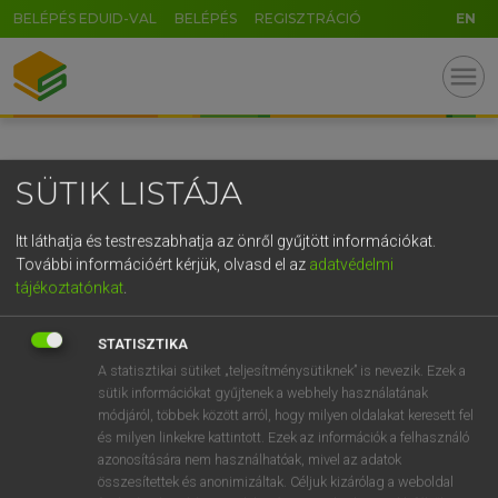
BELÉPÉS EDUID-VAL
BELÉPÉS
REGISZTRÁCIÓ
EN
GR
menu
5
6
7
8
9
ö
ü
ó
r
t
z
u
i
o
p
ő
ú
SÜTIK LISTÁJA
g
h
j
k
l
é
á
ű
Ω
v
b
n
m
,
.
-
AltGr
Itt láthatja és testreszabhatja az önről gyűjtött információkat.
További információért kérjük, olvasd el az
adatvédelmi
tájékoztatónkat
.
STATISZTIKA
A statisztikai sütiket „teljesítménysütiknek” is nevezik. Ezek a
sütik információkat gyűjtenek a webhely használatának
módjáról, többek között arról, hogy milyen oldalakat keresett fel
és milyen linkekre kattintott. Ezek az információk a felhasználó
azonosítására nem használhatóak, mivel az adatok
összesítettek és anonimizáltak. Céljuk kizárólag a weboldal