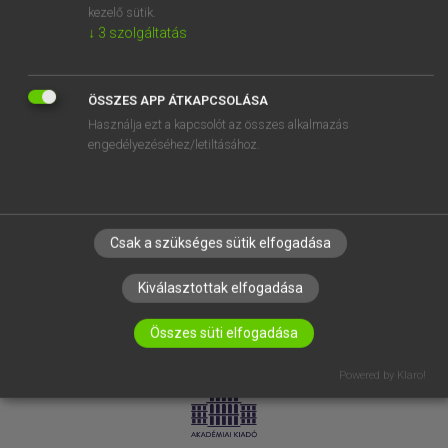
kezelő sütik.
↓
3
szolgáltatás
SÚGÓ
RÓLUNK
ELÉRHETŐSÉG
ÖSSZES APP ÁTKAPCSOLÁSA
Használja ezt a kapcsolót az összes alkalmazás
SÜTI BEÁLLÍTÁSOK
engedélyezéséhez/letiltásához.
IRATKOZZ FEL HÍRLEVELÜNKRE!
Csak a szükséges sütik elfogadása
Kiválasztottak elfogadása
Összes süti elfogadása
LICENCSZERZŐDÉS
ADATVÉDELEM
Powered by Klaro!