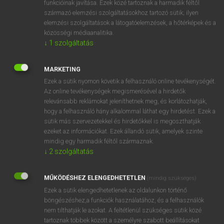
funkcióinak javítása. Ezek közé tartoznak a harmadik féltől
származó elemzési szolgáltatásokhoz tartozó sütik; ilyen
elemzési szolgáltatások a látogatóelemzések, a hőtérképek és a
OOOOPS!
közösségi médiaanalitika.
↓
1
szolgáltatás
Úgy látszik, a keresett oldal nem található!
MARKETING
Ezek a sütik nyomon követik a felhasználó online tevékenységét.
Az online tevékenységek megismerésével a hirdetők
relevánsabb reklámokat jeleníthetnek meg, és korlátozhatják,
hogy a felhasználó hány alkalommal láthat egy hirdetést. Ezek a
SZOTAR.NET APPLIKÁCIÓ
sütik más szervezetekkel és hirdetőkkel is megoszthatják
MICROSOFT OFFICE BŐVÍTMÉNY
ezeket az információkat. Ezek állandó sütik, amelyek szinte
BEÉPÜLŐ SZÓTÁRMODUL
mindig egy harmadik féltől származnak.
ONLINE NYELVVIZSGA
↓
2
szolgáltatás
MŰKÖDÉSHEZ ELENGEDHETETLEN
(mindig szükséges)
EGYÉNI FELHASZNÁLÓKNAK
Ezek a sütik elengedhetetlenek az oldalunkon történő
TANULÓKNAK
böngészéshez,a funkciók használatához, és a felhasználók
OKTATÁSI INTÉZMÉNYEKNEK
nem tilthatják le azokat. A feltétlenül szükséges sütik közé
VÁLLALATI MEGOLDÁSOK
tartoznak többek között a személyre szabott beállításokat