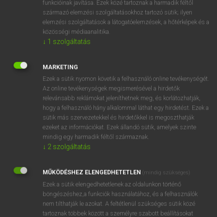
funkcióinak javítása. Ezek közé tartoznak a harmadik féltől
származó elemzési szolgáltatásokhoz tartozó sütik; ilyen
elemzési szolgáltatások a látogatóelemzések, a hőtérképek és a
OOOOPS!
közösségi médiaanalitika.
↓
1
szolgáltatás
Úgy látszik, a keresett oldal nem található!
MARKETING
Ezek a sütik nyomon követik a felhasználó online tevékenységét.
Az online tevékenységek megismerésével a hirdetők
relevánsabb reklámokat jeleníthetnek meg, és korlátozhatják,
hogy a felhasználó hány alkalommal láthat egy hirdetést. Ezek a
SZOTAR.NET APPLIKÁCIÓ
sütik más szervezetekkel és hirdetőkkel is megoszthatják
MICROSOFT OFFICE BŐVÍTMÉNY
ezeket az információkat. Ezek állandó sütik, amelyek szinte
BEÉPÜLŐ SZÓTÁRMODUL
mindig egy harmadik féltől származnak.
ONLINE NYELVVIZSGA
↓
2
szolgáltatás
MŰKÖDÉSHEZ ELENGEDHETETLEN
(mindig szükséges)
EGYÉNI FELHASZNÁLÓKNAK
Ezek a sütik elengedhetetlenek az oldalunkon történő
TANULÓKNAK
böngészéshez,a funkciók használatához, és a felhasználók
OKTATÁSI INTÉZMÉNYEKNEK
nem tilthatják le azokat. A feltétlenül szükséges sütik közé
VÁLLALATI MEGOLDÁSOK
tartoznak többek között a személyre szabott beállításokat