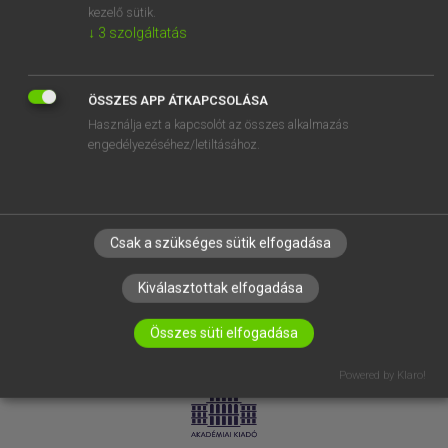
kezelő sütik.
↓
3
szolgáltatás
SÚGÓ
RÓLUNK
ELÉRHETŐSÉG
ÖSSZES APP ÁTKAPCSOLÁSA
Használja ezt a kapcsolót az összes alkalmazás
SÜTI BEÁLLÍTÁSOK
engedélyezéséhez/letiltásához.
IRATKOZZ FEL HÍRLEVELÜNKRE!
Csak a szükséges sütik elfogadása
Kiválasztottak elfogadása
Összes süti elfogadása
LICENCSZERZŐDÉS
ADATVÉDELEM
Powered by Klaro!