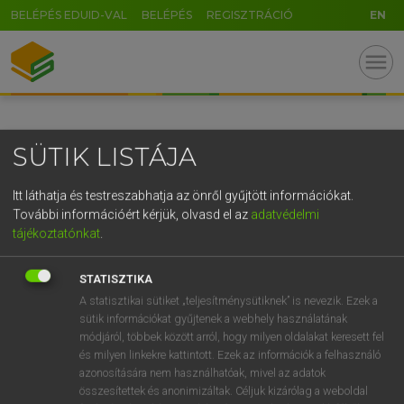
BELÉPÉS EDUID-VAL
BELÉPÉS
REGISZTRÁCIÓ
EN
GR
menu
5
6
7
8
9
ö
ü
ó
r
t
z
u
i
o
p
ő
ú
SÜTIK LISTÁJA
g
h
j
k
l
é
á
ű
Ω
v
b
n
m
,
.
-
AltGr
Itt láthatja és testreszabhatja az önről gyűjtött információkat.
További információért kérjük, olvasd el az
adatvédelmi
tájékoztatónkat
.
STATISZTIKA
A statisztikai sütiket „teljesítménysütiknek” is nevezik. Ezek a
sütik információkat gyűjtenek a webhely használatának
módjáról, többek között arról, hogy milyen oldalakat keresett fel
és milyen linkekre kattintott. Ezek az információk a felhasználó
azonosítására nem használhatóak, mivel az adatok
összesítettek és anonimizáltak. Céljuk kizárólag a weboldal