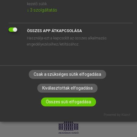
kezelő sütik.
↓
3
szolgáltatás
SÚGÓ
RÓLUNK
ELÉRHETŐSÉG
ÖSSZES APP ÁTKAPCSOLÁSA
Használja ezt a kapcsolót az összes alkalmazás
SÜTI BEÁLLÍTÁSOK
engedélyezéséhez/letiltásához.
IRATKOZZ FEL HÍRLEVELÜNKRE!
Csak a szükséges sütik elfogadása
Kiválasztottak elfogadása
Összes süti elfogadása
LICENCSZERZŐDÉS
ADATVÉDELEM
Powered by Klaro!