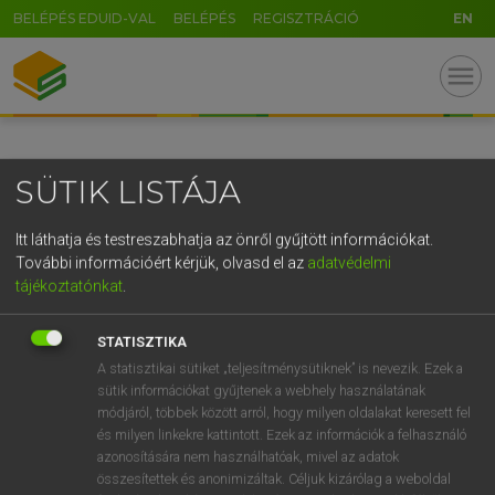
BELÉPÉS EDUID-VAL
BELÉPÉS
REGISZTRÁCIÓ
EN
GR
menu
5
6
7
8
9
ö
ü
ó
r
t
z
u
i
o
p
ő
ú
SÜTIK LISTÁJA
g
h
j
k
l
é
á
ű
Ω
v
b
n
m
,
.
-
AltGr
Itt láthatja és testreszabhatja az önről gyűjtött információkat.
További információért kérjük, olvasd el az
adatvédelmi
tájékoztatónkat
.
STATISZTIKA
A statisztikai sütiket „teljesítménysütiknek” is nevezik. Ezek a
sütik információkat gyűjtenek a webhely használatának
módjáról, többek között arról, hogy milyen oldalakat keresett fel
és milyen linkekre kattintott. Ezek az információk a felhasználó
azonosítására nem használhatóak, mivel az adatok
összesítettek és anonimizáltak. Céljuk kizárólag a weboldal