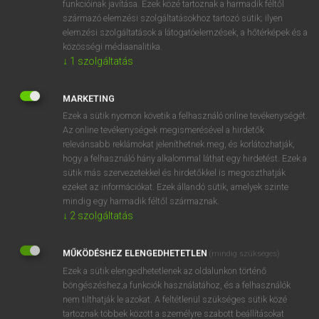
funkcióinak javítása. Ezek közé tartoznak a harmadik féltől
származó elemzési szolgáltatásokhoz tartozó sütik; ilyen
elemzési szolgáltatások a látogatóelemzések, a hőtérképek és a
OOOOPS!
közösségi médiaanalitika.
↓
1
szolgáltatás
Úgy látszik, a keresett oldal nem található!
MARKETING
Ezek a sütik nyomon követik a felhasználó online tevékenységét.
Az online tevékenységek megismerésével a hirdetők
relevánsabb reklámokat jeleníthetnek meg, és korlátozhatják,
hogy a felhasználó hány alkalommal láthat egy hirdetést. Ezek a
SZOTAR.NET APPLIKÁCIÓ
sütik más szervezetekkel és hirdetőkkel is megoszthatják
MICROSOFT OFFICE BŐVÍTMÉNY
ezeket az információkat. Ezek állandó sütik, amelyek szinte
BEÉPÜLŐ SZÓTÁRMODUL
mindig egy harmadik féltől származnak.
ONLINE NYELVVIZSGA
↓
2
szolgáltatás
MŰKÖDÉSHEZ ELENGEDHETETLEN
(mindig szükséges)
EGYÉNI FELHASZNÁLÓKNAK
Ezek a sütik elengedhetetlenek az oldalunkon történő
TANULÓKNAK
böngészéshez,a funkciók használatához, és a felhasználók
OKTATÁSI INTÉZMÉNYEKNEK
nem tilthatják le azokat. A feltétlenül szükséges sütik közé
VÁLLALATI MEGOLDÁSOK
tartoznak többek között a személyre szabott beállításokat