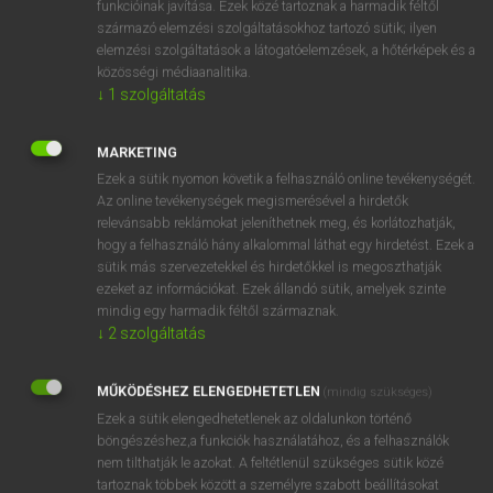
funkcióinak javítása. Ezek közé tartoznak a harmadik féltől
származó elemzési szolgáltatásokhoz tartozó sütik; ilyen
elemzési szolgáltatások a látogatóelemzések, a hőtérképek és a
OOOOPS!
közösségi médiaanalitika.
↓
1
szolgáltatás
Úgy látszik, a keresett oldal nem található!
MARKETING
Ezek a sütik nyomon követik a felhasználó online tevékenységét.
Az online tevékenységek megismerésével a hirdetők
relevánsabb reklámokat jeleníthetnek meg, és korlátozhatják,
hogy a felhasználó hány alkalommal láthat egy hirdetést. Ezek a
SZOTAR.NET APPLIKÁCIÓ
sütik más szervezetekkel és hirdetőkkel is megoszthatják
MICROSOFT OFFICE BŐVÍTMÉNY
ezeket az információkat. Ezek állandó sütik, amelyek szinte
BEÉPÜLŐ SZÓTÁRMODUL
mindig egy harmadik féltől származnak.
ONLINE NYELVVIZSGA
↓
2
szolgáltatás
MŰKÖDÉSHEZ ELENGEDHETETLEN
(mindig szükséges)
EGYÉNI FELHASZNÁLÓKNAK
Ezek a sütik elengedhetetlenek az oldalunkon történő
TANULÓKNAK
böngészéshez,a funkciók használatához, és a felhasználók
OKTATÁSI INTÉZMÉNYEKNEK
nem tilthatják le azokat. A feltétlenül szükséges sütik közé
VÁLLALATI MEGOLDÁSOK
tartoznak többek között a személyre szabott beállításokat