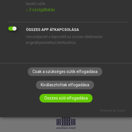
kezelő sütik.
↓
3
szolgáltatás
SÚGÓ
RÓLUNK
ELÉRHETŐSÉG
ÖSSZES APP ÁTKAPCSOLÁSA
Használja ezt a kapcsolót az összes alkalmazás
SÜTI BEÁLLÍTÁSOK
engedélyezéséhez/letiltásához.
IRATKOZZ FEL HÍRLEVELÜNKRE!
Csak a szükséges sütik elfogadása
Kiválasztottak elfogadása
Összes süti elfogadása
LICENCSZERZŐDÉS
ADATVÉDELEM
Powered by Klaro!