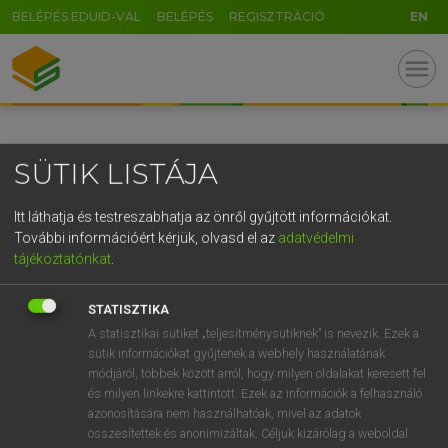
BELÉPÉS EDUID-VAL
BELÉPÉS
REGISZTRÁCIÓ
EN
GR
menu
5
6
7
8
9
ö
ü
ó
r
t
z
u
i
o
p
ő
ú
SÜTIK LISTÁJA
g
h
j
k
l
é
á
ű
Ω
v
b
n
m
,
.
-
AltGr
Itt láthatja és testreszabhatja az önről gyűjtött információkat.
További információért kérjük, olvasd el az
adatvédelmi
tájékoztatónkat
.
STATISZTIKA
A statisztikai sütiket „teljesítménysütiknek” is nevezik. Ezek a
sütik információkat gyűjtenek a webhely használatának
módjáról, többek között arról, hogy milyen oldalakat keresett fel
és milyen linkekre kattintott. Ezek az információk a felhasználó
azonosítására nem használhatóak, mivel az adatok
összesítettek és anonimizáltak. Céljuk kizárólag a weboldal